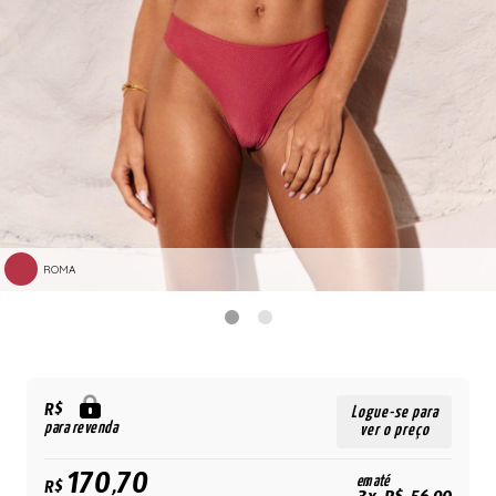
ROMA
R$
Logue-se para
para revenda
ver o preço
170,70
em até
R$