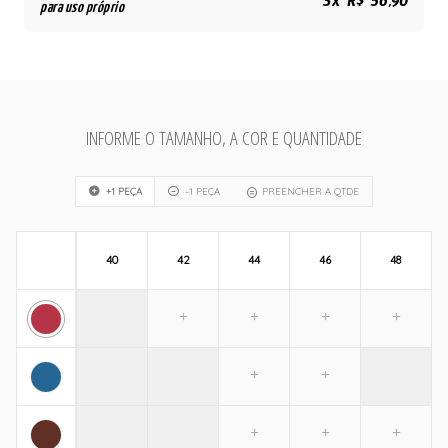
3x R$ 56,90
para uso próprio
INFORME O TAMANHO, A COR E QUANTIDADE
+1 PEÇA
-1 PEÇA
PREENCHER A QTDE
40
42
44
46
48