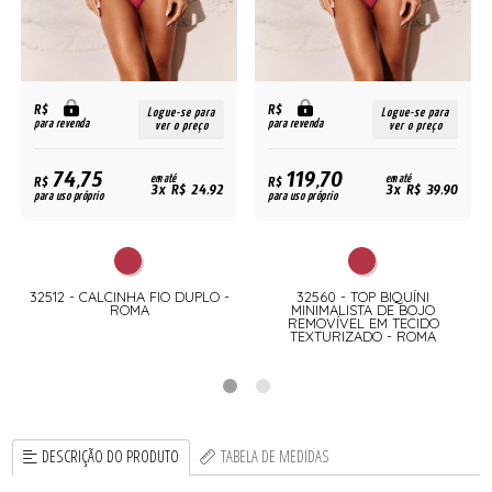
R$
R$
Logue-se para
Logue-se para
para revenda
para revenda
ver o preço
ver o preço
74,75
119,70
R$
em até
R$
em até
3x R$ 24,92
3x R$ 39,90
para uso próprio
para uso próprio
32512 - CALCINHA FIO DUPLO -
32560 - TOP BIQUÍNI
ROMA
MINIMALISTA DE BOJO
REMOVÍVEL EM TECIDO
TEXTURIZADO - ROMA
DESCRIÇÃO DO PRODUTO
TABELA DE MEDIDAS