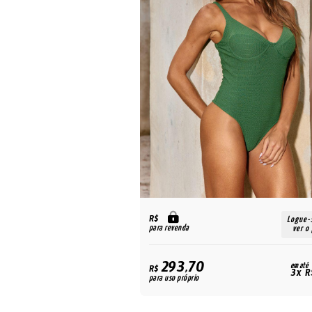
R$
Logue-se para
Logue-
para revenda
ver o preço
ver o
293,70
em até
em até
R$
3x R$ 84,90
3x R
para uso próprio