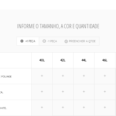
INFORME O TAMANHO, A COR E QUANTIDADE
+1 PEÇA
-1 PEÇA
PREENCHER A QTDE
40L
42L
44L
46L
 FOLIAGE
A,.
HITE..