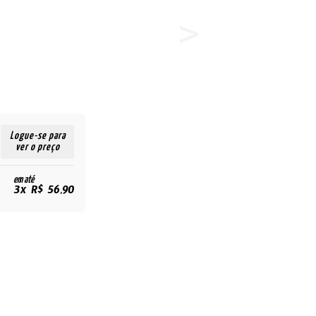
Logue-se para
ver o preço
em até
3x R$ 56,90