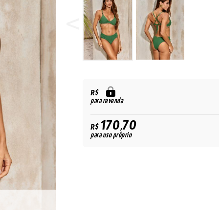
R$
para revenda
170,70
R$
para uso próprio