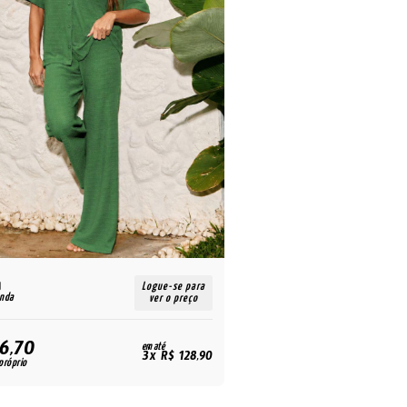
R$
Logue-se para
enda
para revenda
ver o preço
6,70
254,70
em até
R$
3x R$ 128,90
próprio
para uso próprio