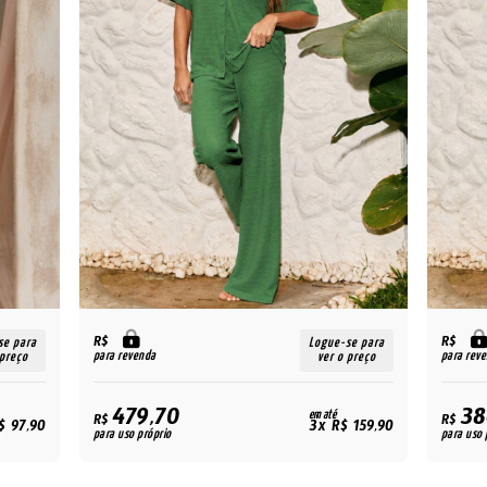
R$
R$
se para
Logue-se para
para revenda
para rev
 preço
ver o preço
479,70
38
em até
R$
R$
$ 97,90
3x R$ 159,90
para uso próprio
para uso 