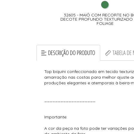
RT CÓS ALTO EM TECIDO
32605 - MAIÔ COM RECORTE NO 
DO - VERDE FOLIAGE
DECOTE PROFUNDO TEXTURIZADO 
FOLIAGE
DESCRIÇÃO DO PRODUTO
TABELA DE
Top biquíni confeccionado em tecido texturi
amarração nas costas para melhor ajuste ao
produções elegantes e atemporais à beira-m
___________________
Importante:
A cor da peça na foto pode ter variações pa
do ambiente da foto.