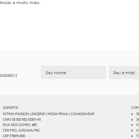
losas e muito mais...
 NOVIDADES E
SUPORTE
COM
INTIMA PASSION LINGERIE | MODA PRAIA | LOUNGEWEAR
S
CNPJ 03.503.932/0001-45
S
RUA DOS GOMES, 683
C
CENTRO, JURUAIA/MG
C
CEP 37805-000
T