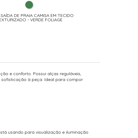
- SAÍDA DE PRAIA CAMISA EM TECIDO
32620 - SHORT CÓS AL
EXTURIZADO - VERDE FOLIAGE
TEXTURIZADO - VER
ão e conforto. Possui alças reguláveis,
sofisticação à peça. Ideal para compor
está usando para visualização e iluminação