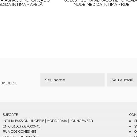
DIDA INTIMA - AVELÃ
NUDE MEDIDA INTIMA - RUBI
 NOVIDADES E
SUPORTE
COM
INTIMA PASSION LINGERIE | MODA PRAIA | LOUNGEWEAR
S
CNPJ 03.503.932/0001-45
S
RUA DOS GOMES, 683
C
CENTRO, JURUAIA/MG
C