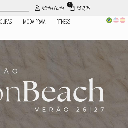
0
Minha Conta
R$ 0,00
ROUPAS
MODA PRAIA
FITNESS
EPOSIÇÕES
| ROUPAS
PIJAMAS
AIA
AS
ES
S
DADES