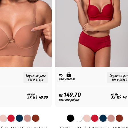
R$
Logue-se para
Logue-se par
para revenda
ver o preço
ver o preço
149,70
em até
em até
R$
3x R$ 49,90
3x R$ 49,
para uso próprio
TIÃ ABRAÇO REFORÇADO
03205 - SUTIÃ ABRAÇO REFORÇA