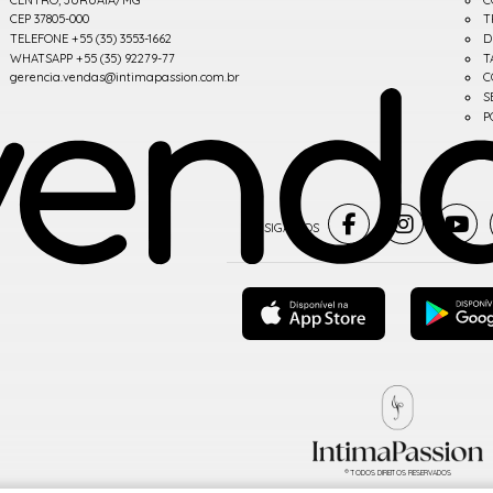
CEP 37805-000
T
TELEFONE +55 (35) 3553-1662
D
WHATSAPP +55 (35) 92279-77
T
gerencia.vendas@intimapassion.com.br
C
S
P
® TODOS DIREITOS RESERVADOS