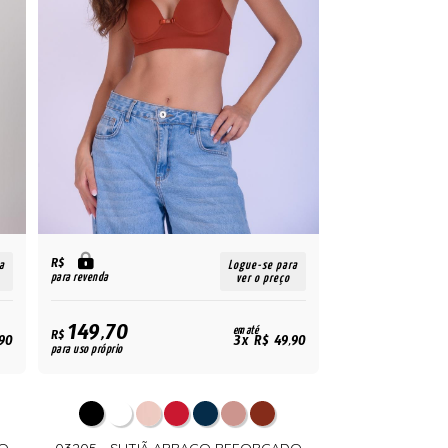
R$
a
Logue-se para
para revenda
ver o preço
149,70
em até
R$
90
3x R$ 49,90
para uso próprio
DO
03205 - SUTIÃ ABRAÇO REFORÇADO