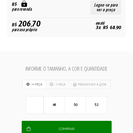
R$
Logue-se para
para revenda
ver o preço
206,70
em até
R$
3x R$ 68,90
para uso próprio
INFORME O TAMANHO, A COR E QUANTIDADE
+1 PEÇA
-1 PEÇA
PREENCHER A QTDE
48
50
52
COMPRAR