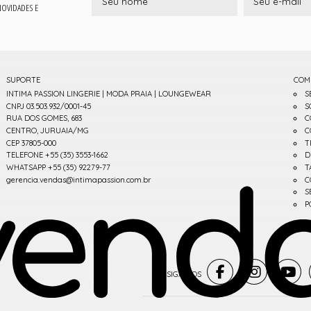
 NOVIDADES E
SUPORTE
COM
INTIMA PASSION LINGERIE | MODA PRAIA | LOUNGEWEAR
S
CNPJ 03.503.932/0001-45
S
RUA DOS GOMES, 683
C
CENTRO, JURUAIA/MG
C
CEP 37805-000
T
TELEFONE +55 (35) 3553-1662
D
WHATSAPP +55 (35) 92279-77
T
gerencia.vendas@intimapassion.com.br
C
S
P