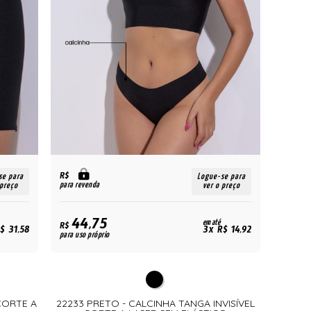
R$
se para
Logue-se para
para revenda
 preço
ver o preço
44,75
em até
R$
$ 31,58
3x R$ 14,92
para uso próprio
CORTE A
22233 PRETO - CALCINHA TANGA INVISÍVEL