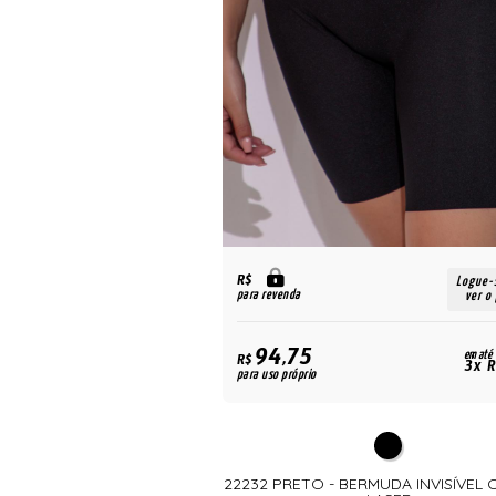
R$
Logue-
para revenda
ver o
94,75
em até
R$
3x R
para uso próprio
22232 PRETO - BERMUDA INVISÍVEL 