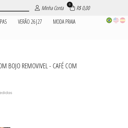
0
Minha Conta
R$ 0,00
UPAS
VERÃO 26|27
MODA PRAIA
EPOSIÇÕES
| ROUPAS
PIJAMAS
|27
AIA
AS
ES
OM BOJO REMOVIVEL - CAFÉ COM
DADES
S
edidas