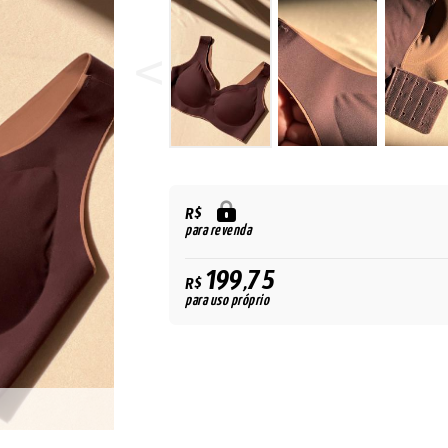
R$
para revenda
199,75
R$
para uso próprio