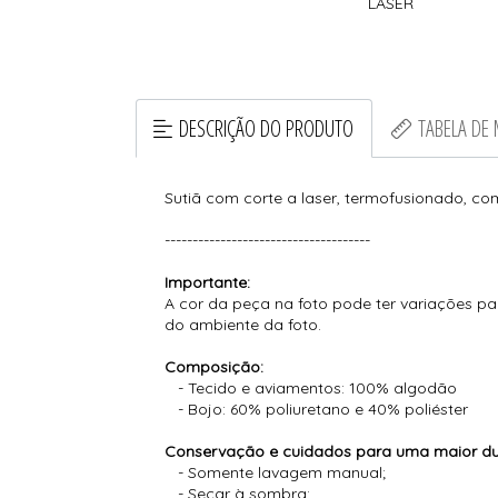
LASER
DESCRIÇÃO DO PRODUTO
TABELA DE
Sutiã com corte a laser, termofusionado, co
-------------------------------------
Importante:
A cor da peça na foto pode ter variações pa
do ambiente da foto.
Composição:
- Tecido e aviamentos: 100% algodão
- Bojo: 60% poliuretano e 40% poliéster
Conservação e cuidados para uma maior dur
- Somente lavagem manual;
- Secar à sombra;