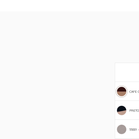
CAFE 
PRETO
55001 