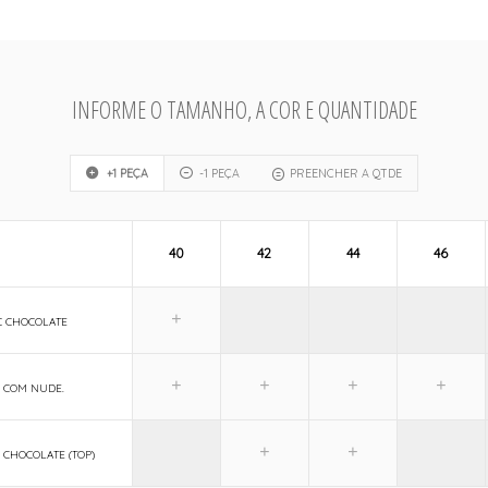
INFORME O TAMANHO, A COR E QUANTIDADE
+1 PEÇA
-1 PEÇA
PREENCHER A QTDE
40
42
44
46
C CHOCOLATE
 COM NUDE.
- CHOCOLATE (TOP)