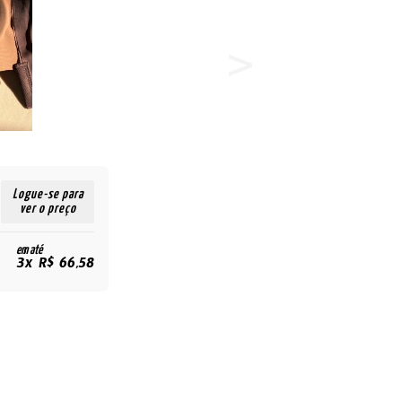
Logue-se para
ver o preço
em até
3x R$ 66,58