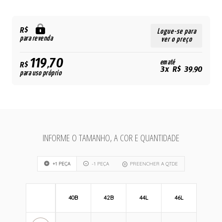
R$
Logue-se para
para revenda
ver o preço
119,70
em até
R$
3x R$ 39,90
para uso próprio
INFORME O TAMANHO, A COR E QUANTIDADE
+1 PEÇA
-1 PEÇA
PREENCHER A QTDE
40B
42B
44L
46L