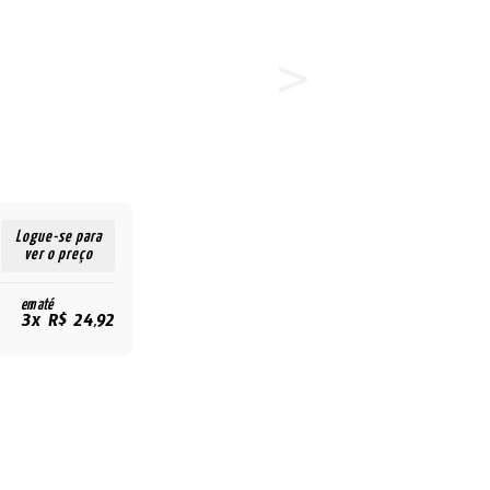
Logue-se para
ver o preço
em até
3x R$ 24,92