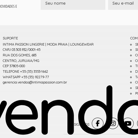
 NOVIDADES E
SUPORTE
COM
INTIMA PASSION LINGERIE | MODA PRAIA | LOUNGEWEAR
S
CNPJ 03.503.932/0001-45
S
RUA DOS GOMES, 683
C
CENTRO, JURUAIA/MG
C
CEP 37805-000
T
TELEFONE +55 (35) 3553-1662
D
WHATSAPP +55 (35) 92279-77
T
gerencia.vendas@intimapassion.com.br
C
S
P