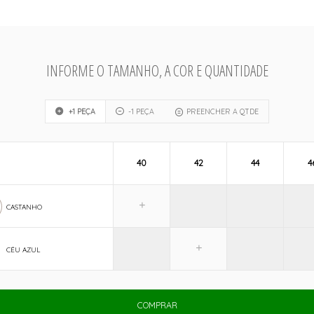
INFORME O TAMANHO, A COR E QUANTIDADE
+1 PEÇA
-1 PEÇA
PREENCHER A QTDE
40
42
44
4
CASTANHO
CÉU AZUL
COMPRAR