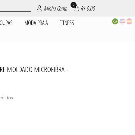
0
Minha Conta
R$ 0,00
ROUPAS
MODA PRAIA
FITNESS
EPOSIÇÕES
| ROUPAS
PIJAMAS
AIA
AS
ES
S
PRE MOLDADO MICROFIBRA -
DADES
edidas