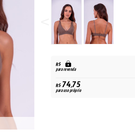
R$
para revenda
74,75
R$
para uso próprio