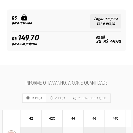
R$
Logue-se para
para revenda
ver o preço
149,70
em até
R$
3x R$ 49,90
para uso próprio
INFORME O TAMANHO, A COR E QUANTIDADE
+1 PEÇA
-1 PEÇA
PREENCHER A QTDE
42
42C
44
46
44C