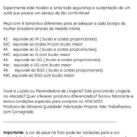
Experimente este modelo e sinta toda segurança e sustentação de um
sutiã que parece um abraço de tão confortável!
Peça com 8 tamanhos diferentes para se adequar a cada biotipo da
mulher brasileira através da medida Intima.
42: equivale ao M ( busto e costas proporcionais)
42C: equivale as costas M com busto maior
44: equivale ao G ( busto e costas proporcionais)
44C: equivale ao G com busto maior
46: equivale ao GG ( busto e costas proporcionais)
46c: equivale o GG com busto maior
48: equivale ao EGG ( busto e costas proporcionais)
48C: equivale ao EGG com busto maior
Você é Lojista ou Revendedora de Lingerie? Esta procurando Lingerie
no Atacado? Quer oferecer produtos diferenciados? Somos fabricante e
temos condições especiais para compras no ATACADO!
Produtos de Altíssima Qualidade! Fabricação Própria. Não Trabalhamos
com Consignado
--------------------------------------------------------------------------
Importante:
A cor da peça na foto pode ter variações para a cor