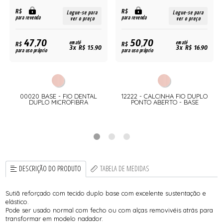
R$
R$
Logue-se para
Logue-se para
para revenda
para revenda
ver o preço
ver o preço
47,70
50,70
R$
em até
R$
em até
3x R$ 15,90
3x R$ 16,90
para uso próprio
para uso próprio
00020 BASE - FIO DENTAL
12222 - CALCINHA FIO DUPLO
S
DUPLO MICROFIBRA
PONTO ABERTO - BASE
DESCRIÇÃO DO PRODUTO
TABELA DE MEDIDAS
Sutiã reforçado com tecido duplo base com excelente sustentação e
elástico.
Pode ser usado normal com fecho ou com alças removivéis atrás para
transformar em modelo nadador.