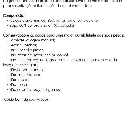
original do tecido, de acordo com o dispositivo que você esta usando
para visualização e iluminação do ambiente da foto.
Composição:
- Tecidos e aviamentos: 85% poliamida e 15% elastano
- Bojo: 60% poliuretano e 40% poliéster
Conservação e cuidados para uma maior durabilidade das suas peças:
- Somente lavagem manual;
- Secar à sombra;
- Não usar alvejantes;
- Não secar em máquinas ou ao sol;
- Não misturar peças claras, escuras e coloridas no momento da
lavagem e secagem;
- Não deixar de molho;
- Não limpar à seco;
- Não passar;
- Não torcer;
- Não dobrar o bojo ao guardar;
Cuide bem da sua Passion!