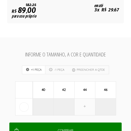
182,25
em até
89,00
3x R$ 29,67
R$
para uso próprio
INFORME O TAMANHO, A COR E QUANTIDADE
+1 PEÇA
-1 PEÇA
PREENCHER A QTDE
40
42
44
46
COMPRAR