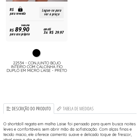
R$
Logue-se para
para revenda
ver o preço
149,70
89,90
R$
em até
3x R$ 29,97
para uso próprio
22534 - CONJUNTO BOJO
INTEIRO COM CALCINHA FIO
DUPLO EM MICRO LAISE - PRETO
DESCRIÇÃO DO PRODUTO
TABELA DE MEDIDAS
O shortdoll regata em malha Laise foi pensado para quem busca noites
leves e confortáveis sem abrir mão da sofisticação. Com alças finas e
tecido macio, ele oferece caimento suave e delicado toque de frescor,
ideal para o dia a dia.