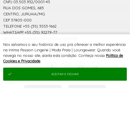
CNPJ 03.503.932/0001-45
RUA DOS GOMES, 683
CENTRO, JURUAIA/MG
CEP 37805-000
TELEFONE +55 (35) 3553-1662
WHATSAPP +55 (35) 92279-77
gerencia.vendas@intimapassion.com.br
Nós salvamos o seu histórico de uso pra oferecer a melhor experiência
na Intima Passion Lingerie | Moda Praia | Loungewear. Quando você
navega no nosso site, aceita esta condição. Conheça nossa
Política de
Cookies e Privacidade
.
ACEITAR E FECHAR