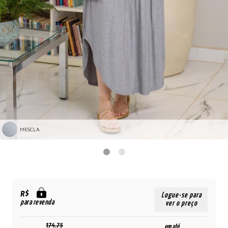
MESCLA.
R$
Logue-se para
para revenda
ver o preço
174,75
em até