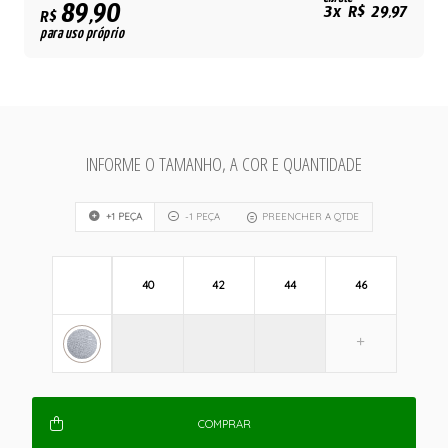
89,90
3x R$ 29,97
R$
para uso próprio
INFORME O TAMANHO, A COR E QUANTIDADE
+1 PEÇA
-1 PEÇA
PREENCHER A QTDE
40
42
44
46
COMPRAR