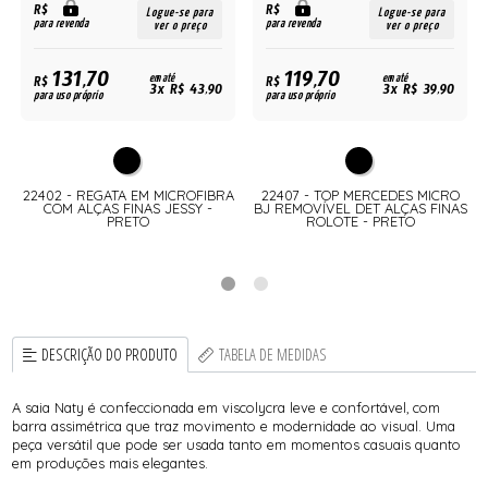
R$
R$
Logue-se para
Logue-se para
para revenda
para revenda
ver o preço
ver o preço
131,70
119,70
R$
em até
R$
em até
3x R$ 43,90
3x R$ 39,90
para uso próprio
para uso próprio
22402 - REGATA EM MICROFIBRA
22407 - TOP MERCEDES MICRO
COM ALÇAS FINAS JESSY -
BJ REMOVÍVEL DET ALÇAS FINAS
PRETO
ROLOTE - PRETO
DESCRIÇÃO DO PRODUTO
TABELA DE MEDIDAS
A saia Naty é confeccionada em viscolycra leve e confortável, com
barra assimétrica que traz movimento e modernidade ao visual. Uma
peça versátil que pode ser usada tanto em momentos casuais quanto
em produções mais elegantes.