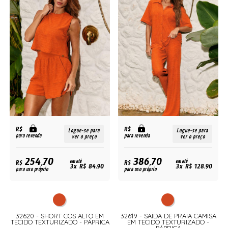
R$
R$
Logue-se para
Logue-se para
para revenda
para revenda
ver o preço
ver o preço
254,70
386,70
R$
em até
R$
em até
3x R$ 84,90
3x R$ 128,90
para uso próprio
para uso próprio
O
32620 - SHORT CÓS ALTO EM
32619 - SAÍDA DE PRAIA CAMISA
TECIDO TEXTURIZADO - PÁPRICA
EM TECIDO TEXTURIZADO -
PÁPRICA