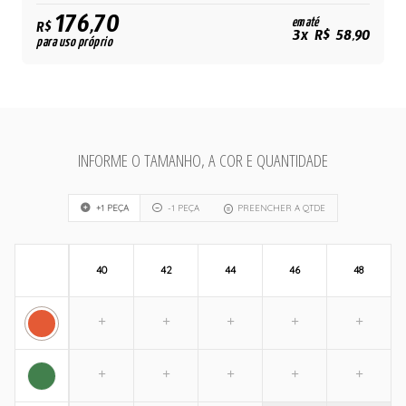
176,70
em até
R$
3x R$ 58,90
para uso próprio
INFORME O TAMANHO, A COR E QUANTIDADE
+1 PEÇA
-1 PEÇA
PREENCHER A QTDE
40
42
44
46
48