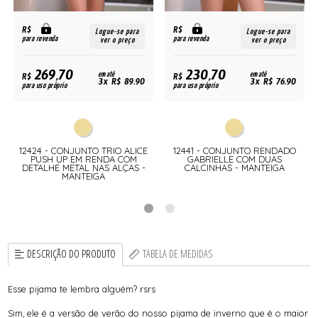
R$
R$
Logue-se para
Logue-se para
para revenda
para revenda
ver o preço
ver o preço
269,70
230,70
R$
em até
R$
em até
3x R$ 89,90
3x R$ 76,90
para uso próprio
para uso próprio
12424 - CONJUNTO TRIO ALICE
12441 - CONJUNTO RENDADO
A
PUSH UP EM RENDA COM
GABRIELLE COM DUAS
DETALHE METAL NAS ALÇAS -
CALCINHAS - MANTEIGA
MANTEIGA
DESCRIÇÃO DO PRODUTO
TABELA DE MEDIDAS
Esse pijama te lembra alguém? rsrs
Sim, ele é a versão de verão do nosso pijama de inverno que é o maior