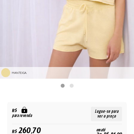
MANTEIGA.
R$
Logue-se para
para revenda
ver o preço
260,70
em até
R$