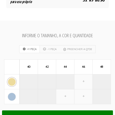
3x R$ 86,90
para uso próprio
INFORME O TAMANHO, A COR E QUANTIDADE
+1 PEÇA
-1 PEÇA
PREENCHER A QTDE
40
42
44
46
48