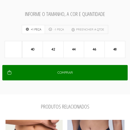
INFORME O TAMANHO, A COR E QUANTIDADE
+1 PEÇA
-1 PEÇA
PREENCHER A QTDE
40
42
44
46
48
COMPRAR
PRODUTOS RELACIONADOS