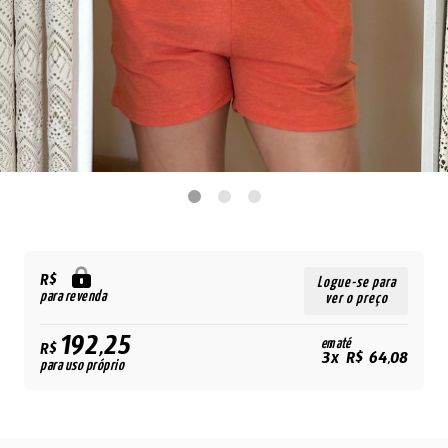
R$
Logue-se para
para revenda
ver o preço
192,25
em até
R$
3x R$ 64,08
para uso próprio