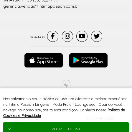
WHATSAPP +55 (35) 92279-77
gerencia.vendas@intimapassion.com.br
Nós salvamos o seu histórico de uso pra oferecer a melhor experiência
® TODOS DIREITOS RESERVADOS
na Intima Passion Lingerie | Moda Praia | Loungewear. Quando você
navega no nosso site, aceita esta condição. Conheça nossa
Política de
Cookies e Privacidade
.
SITE 100% SEGURO
PLATAFORMA B2B
ACEITAR E FECHAR