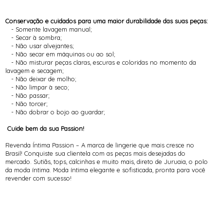
Conservação e cuidados para uma maior durabilidade das suas peças:
- Somente lavagem manual;
- Secar à sombra;
- Não usar alvejantes;
- Não secar em máquinas ou ao sol;
- Não misturar peças claras, escuras e coloridas no momento da
lavagem e secagem;
- Não deixar de molho;
- Não limpar à seco;
- Não passar;
- Não torcer;
- Não dobrar o bojo ao guardar;
Cuide bem da sua Passion!
Revenda Íntima Passion – A marca de lingerie que mais cresce no
Brasil! Conquiste sua clientela com as peças mais desejadas do
mercado. Sutiãs, tops, calcinhas e muito mais, direto de Juruaia, o polo
da moda íntima. Moda íntima elegante e sofisticada, pronta para você
revender com sucesso!