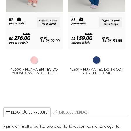
R$
R$
Logue-se para
Logue-se para
para revenda
para revenda
ver o preço
ver o preço
569,70
354,00
276,00
159,00
R$
em até
R$
em até
3x R$ 92,00
3x R$ 53,00
para uso próprio
para uso próprio
12600 - PIJAMA EM TECIDO
12601 - PIJAMA TECIDO TRICOT
MODAL CANELADO - ROSE
RECYCLE - DENIN
DESCRIÇÃO DO PRODUTO
TABELA DE MEDIDAS
Pijama em malha waffle, leve e confortável, com caimento elegante.