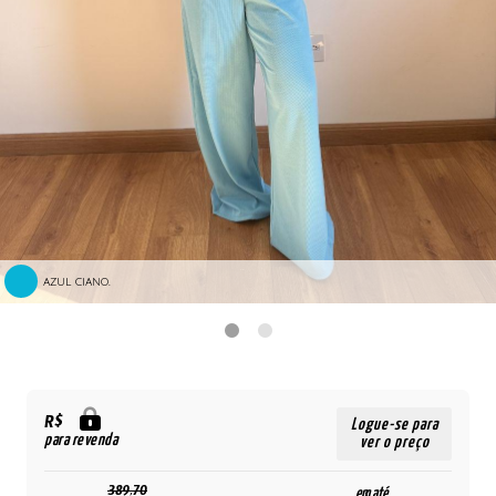
AZUL CIANO.
R$
Logue-se para
para revenda
ver o preço
389,70
em até