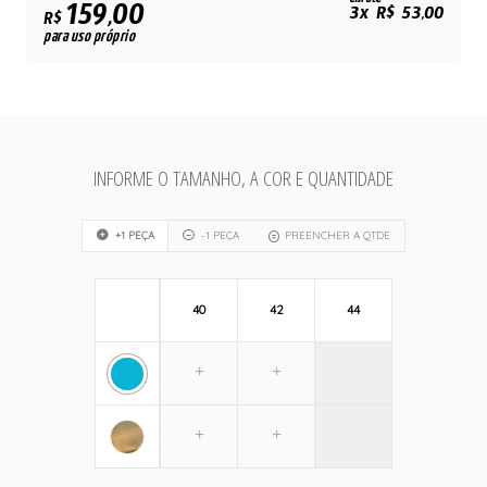
159,00
3x R$ 53,00
R$
para uso próprio
INFORME O TAMANHO, A COR E QUANTIDADE
+1 PEÇA
-1 PEÇA
PREENCHER A QTDE
40
42
44