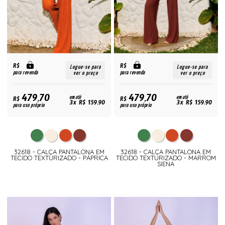
R$
R$
Logue-se para
Logue-se para
para revenda
para revenda
ver o preço
ver o preço
479,70
479,70
R$
em até
R$
em até
3x R$ 159,90
3x R$ 159,90
para uso próprio
para uso próprio
32618 - CALÇA PANTALONA EM
32618 - CALÇA PANTALONA EM
TECIDO TEXTURIZADO - PÁPRICA
TECIDO TEXTURIZADO - MARROM
SIENA