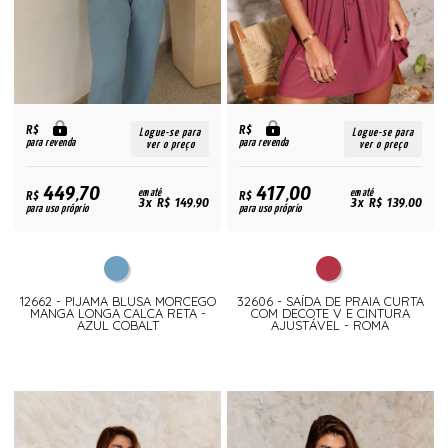
R$
R$
Logue-se para
Logue-se para
para revenda
para revenda
ver o preço
ver o preço
449,70
417,00
R$
em até
R$
em até
3x R$ 149,90
3x R$ 139,00
para uso próprio
para uso próprio
12662 - PIJAMA BLUSA MORCEGO
32606 - SAÍDA DE PRAIA CURTA
MANGA LONGA CALCA RETA -
COM DECOTE V E CINTURA
AZUL COBALT
AJUSTÁVEL - ROMA