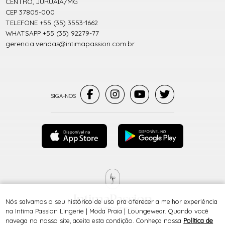
CENTRO, JURUAIA/MG
CEP 37805-000
TELEFONE +55 (35) 3553-1662
WHATSAPP +55 (35) 92279-77
gerencia.vendas@intimapassion.com.br
Nós salvamos o seu histórico de uso pra oferecer a melhor experiência
® TODOS DIREITOS RESERVADOS
na Intima Passion Lingerie | Moda Praia | Loungewear. Quando você
navega no nosso site, aceita esta condição. Conheça nossa
Política de