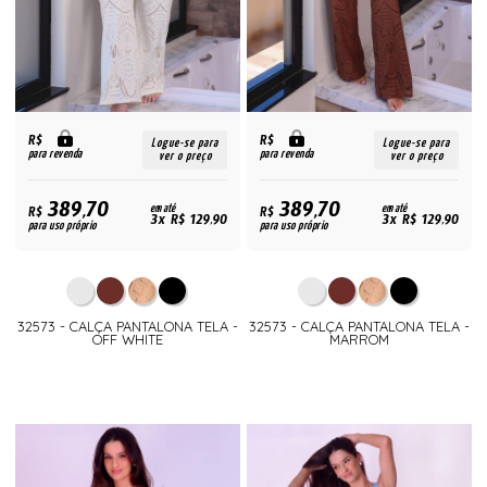
R$
R$
Logue-se para
Logue-se para
para revenda
para revenda
ver o preço
ver o preço
389,70
389,70
R$
em até
R$
em até
3x R$ 129,90
3x R$ 129,90
para uso próprio
para uso próprio
32573 - CALÇA PANTALONA TELA -
32573 - CALÇA PANTALONA TELA -
OFF WHITE
MARROM