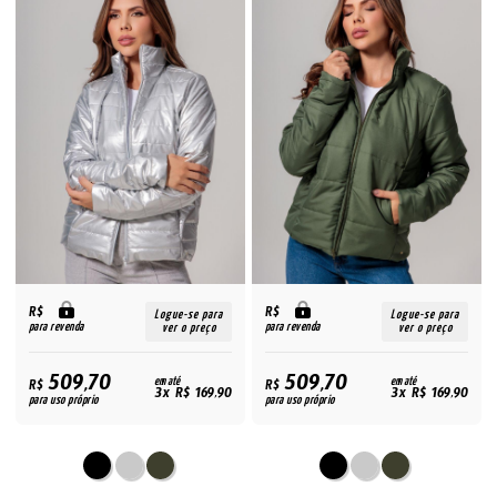
R$
R$
Logue-se para
Logue-se para
para revenda
para revenda
ver o preço
ver o preço
509,70
509,70
R$
em até
R$
em até
3x R$ 169,90
3x R$ 169,90
para uso próprio
para uso próprio