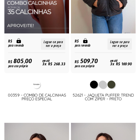
R$
R$
Logue-se para
Logue-se para
para revenda
para revenda
ver o preço
ver o preço
805,00
509,70
R$
em até
R$
em até
3x R$ 268,33
3x R$ 169,90
para uso próprio
para uso próprio
00359 - COMBO DE CALCINHAS
52621 - JAQUETA PUFFER TREND
PREÇO ESPECIAL
COM ZÍPER - PRETO