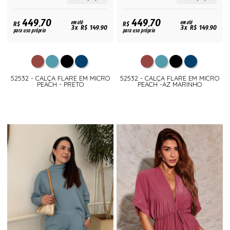
449,70
449,70
R$
em até
R$
em até
3x R$ 149,90
3x R$ 149,90
para uso próprio
para uso próprio
52532 - CALÇA FLARE EM MICRO
52532 - CALÇA FLARE EM MICRO
PEACH - PRETO
PEACH -AZ MARINHO