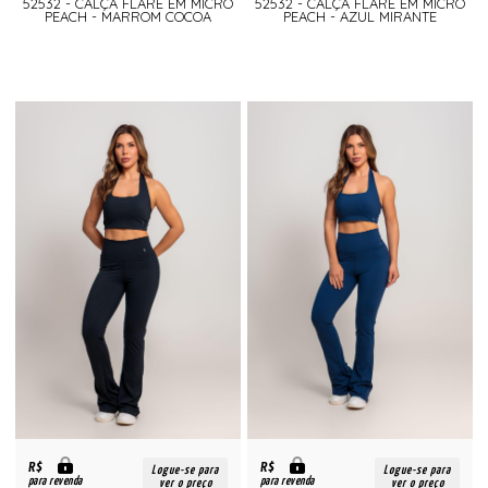
52532 - CALÇA FLARE EM MICRO
52532 - CALÇA FLARE EM MICRO
PEACH - MARROM COCOA
PEACH - AZUL MIRANTE
R$
R$
Logue-se para
Logue-se para
para revenda
para revenda
ver o preço
ver o preço