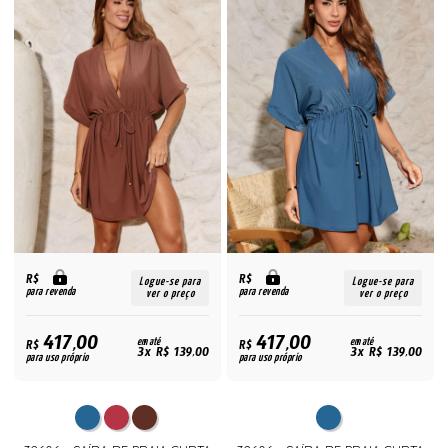
R$
R$
Logue-se para
Logue-se para
para revenda
para revenda
ver o preço
ver o preço
417,00
417,00
R$
em até
R$
em até
3x R$ 139,00
3x R$ 139,00
para uso próprio
para uso próprio