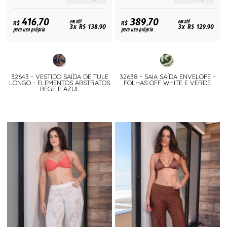
416,70
389,70
R$
em até
R$
em até
3x R$ 138,90
3x R$ 129,90
para uso próprio
para uso próprio
32643 - VESTIDO SAÍDA DE TULE
32638 - SAIA SAÍDA ENVELOPE -
LONGO - ELEMENTOS ABSTRATOS
FOLHAS OFF WHITE E VERDE
BEGE E AZUL