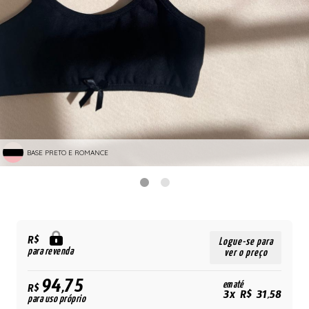
BASE PRETO E ROMANCE
R$
Logue-se para
para revenda
ver o preço
94,75
em até
R$
3x R$ 31,58
para uso próprio