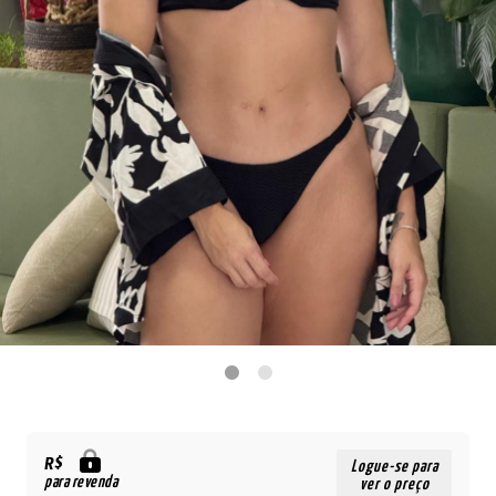
R$
Logue-se para
para revenda
ver o preço