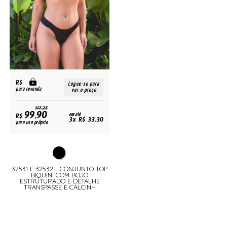
R$
Logue-se para
para revenda
ver o preço
117,25
99,90
R$
em até
3x R$ 33,30
para uso próprio
32531 E 32532 - CONJUNTO TOP
BIQUÍNI COM BOJO
ESTRUTURADO E DETALHE
TRANSPASSE E CALCINH