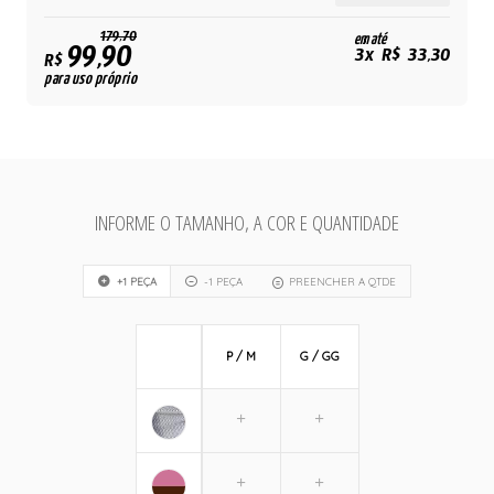
179,70
em até
99,90
3x R$ 33,30
R$
para uso próprio
INFORME O TAMANHO, A COR E QUANTIDADE
+1 PEÇA
-1 PEÇA
PREENCHER A QTDE
P / M
G / GG