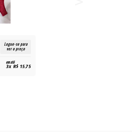
Logue-se para
ver o preço
em até
3x R$ 15,75