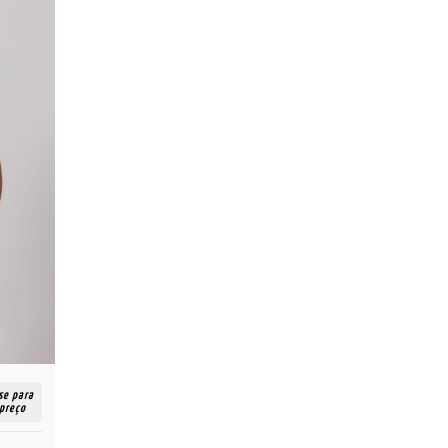
se para
 preço