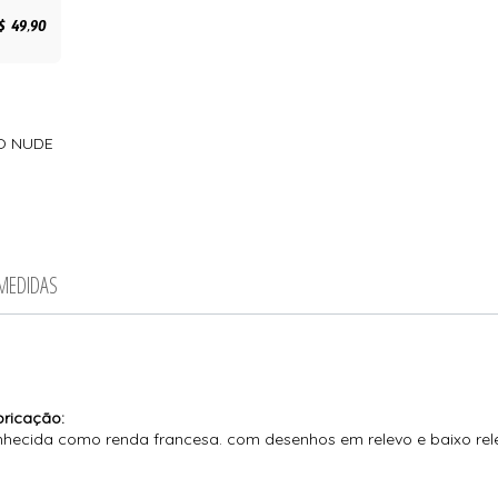
$ 49,90
O NUDE
 MEDIDAS
bricação:
ecida como renda francesa. com desenhos em relevo e baixo relev