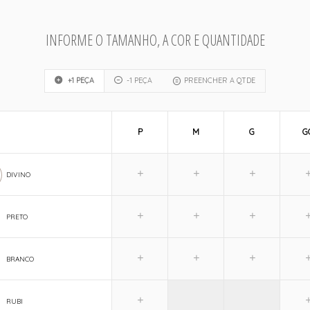
INFORME O TAMANHO, A COR E QUANTIDADE
+1 PEÇA
-1 PEÇA
PREENCHER A QTDE
P
M
G
G
DIVINO
PRETO
BRANCO
RUBI