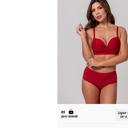
R$
Logue-
para revenda
ver o