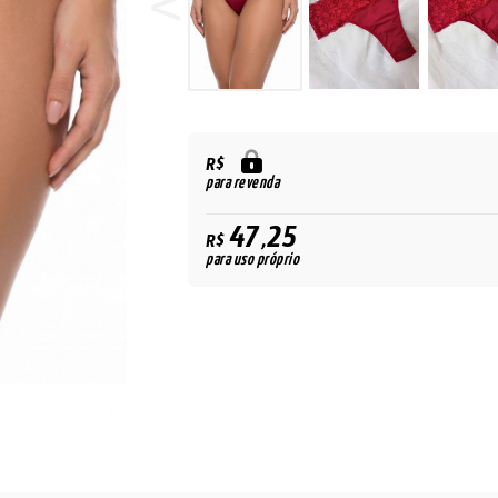
R$
para revenda
47,25
R$
para uso próprio