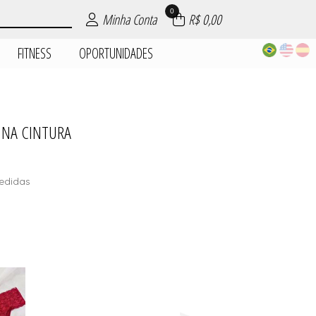
0
Minha Conta
R$ 0,00
FITNESS
OPORTUNIDADES
 NA CINTURA
| ROUPAS
PIJAMAS
DADES
AIA
AS
ES
S
edidas