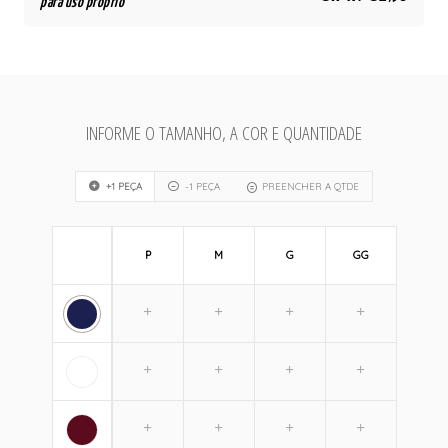
para uso próprio
INFORME O TAMANHO, A COR E QUANTIDADE
+1 PEÇA
-1 PEÇA
PREENCHER A QTDE
P
M
G
GG