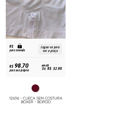
R$
Logue-se para
para revenda
ver o preço
98,70
R$
em até
3x R$ 32,90
para uso próprio
12636 - CUECA SEM COSTURA
BOXER - BORDO