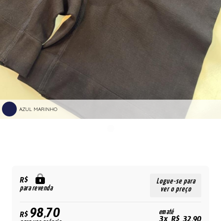
AZUL MARINHO
R$
Logue-se para
para revenda
ver o preço
98,70
em até
R$
3x R$ 32,90