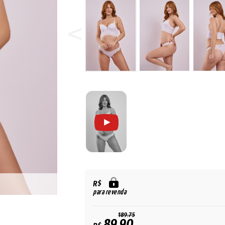
R$
para revenda
189,75