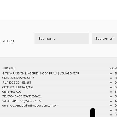
 NOVIDADES E
SUPORTE
COM
INTIMA PASSION LINGERIE | MODA PRAIA | LOUNGEWEAR
S
CNPJ 03.503.932/0001-45
S
RUA DOS GOMES, 683
C
CENTRO, JURUAIA/MG
C
CEP 37805-000
T
TELEFONE +55 (35) 3553-1662
D
WHATSAPP +55 (35) 92279-77
T
gerencia.vendas@intimapassion.com.br
C
S
P