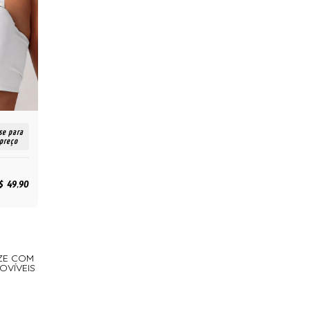
se para
 preço
$ 49,90
IZE COM
OVÍVEIS