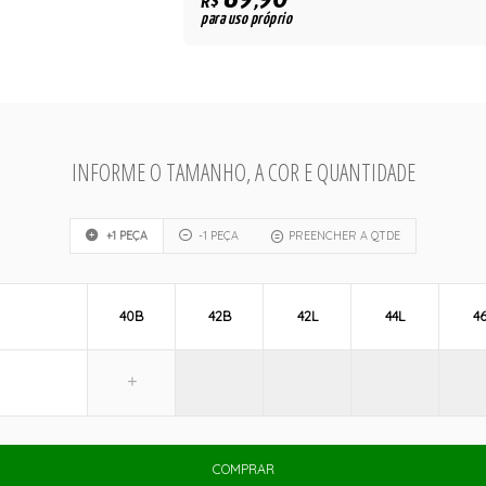
89,90
R$
para uso próprio
INFORME O TAMANHO, A COR E QUANTIDADE
+1 PEÇA
-1 PEÇA
PREENCHER A QTDE
40B
42B
42L
44L
4
COMPRAR