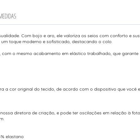
 MEDIDAS
ualidade. Com bojo e aro, ele valoriza os seios com conforto e su
m um toque moderno e sofisticado, destacando o colo.
com o mesmo acabamento em elástico trabalhado, que garante ch
ra a cor original do tecido, de acordo com o dispositivo que você 
ossa diretora de criação, e pode ter oscilações em relação à fot
m.
5% elastano