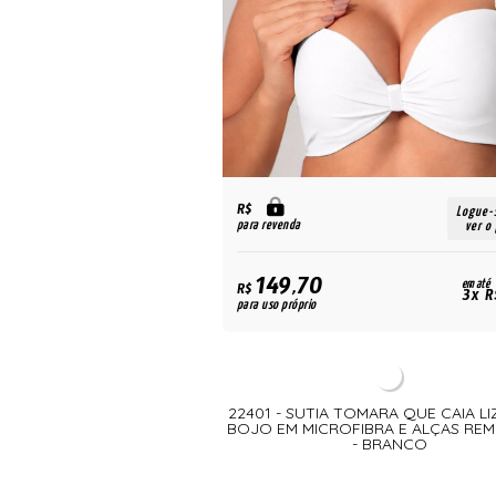
R$
Logue-
para revenda
ver o
149,70
em até
R$
3x R
para uso próprio
22401 - SUTIA TOMARA QUE CAIA L
BOJO EM MICROFIBRA E ALÇAS REM
- BRANCO