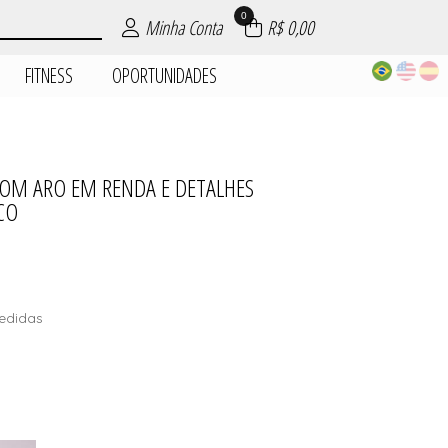
0
Minha Conta
R$ 0,00
FITNESS
OPORTUNIDADES
OM ARO EM RENDA E DETALHES
| ROUPAS
PIJAMAS
DADES
AIA
AS
ES
S
CO
edidas