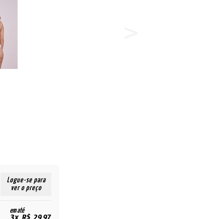
Logue-se para
ver o preço
em até