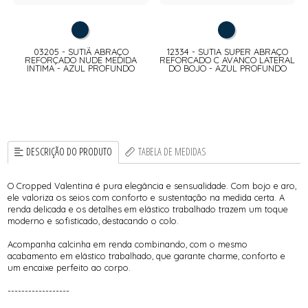
03205 - SUTIÃ ABRAÇO
12334 - SUTIA SUPER ABRAÇO
REFORÇADO NUDE MEDIDA
REFORCADO C AVANCO LATERAL
INTIMA - AZUL PROFUNDO
DO BOJO - AZUL PROFUNDO
DESCRIÇÃO DO PRODUTO
TABELA DE MEDIDAS
O Cropped Valentina é pura elegância e sensualidade. Com bojo e aro,
ele valoriza os seios com conforto e sustentação na medida certa. A
renda delicada e os detalhes em elástico trabalhado trazem um toque
moderno e sofisticado, destacando o colo.
Acompanha calcinha em renda combinando, com o mesmo
acabamento em elástico trabalhado, que garante charme, conforto e
um encaixe perfeito ao corpo.
------------------