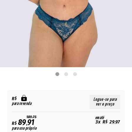
R$
Logue-se para
para revenda
ver o preço
189,75
em até
89,91
3x R$ 29,97
R$
para uso próprio