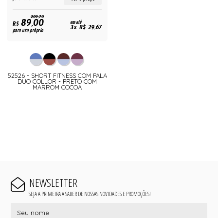
209,70
89,00
R$
em até
3x R$ 29,67
para uso próprio
52526 - SHORT FITNESS COM PALA
DUO COLLOR - PRETO COM
MARROM COCOA
NEWSLETTER
SEJA A PRIMEIRA A SABER DE NOSSAS NOVIDADES E PROMOÇÕES!