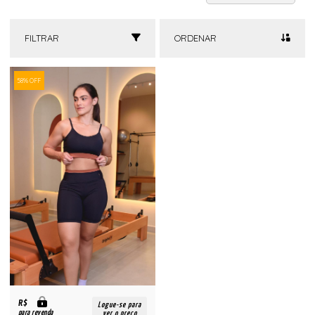
FILTRAR
ORDENAR
58% OFF
R$
Logue-se para
para revenda
ver o preço