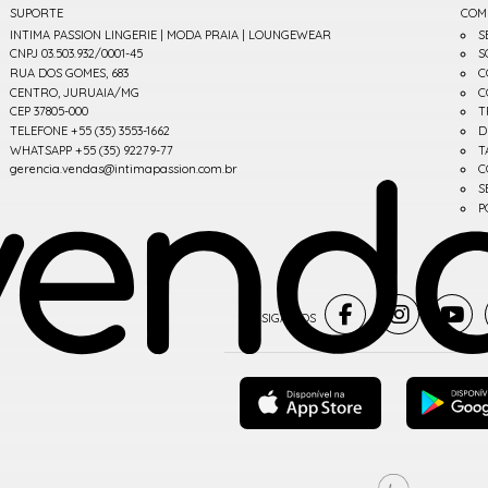
SUPORTE
COM
INTIMA PASSION LINGERIE | MODA PRAIA | LOUNGEWEAR
S
CNPJ 03.503.932/0001-45
S
RUA DOS GOMES, 683
C
CENTRO, JURUAIA/MG
C
CEP 37805-000
T
TELEFONE +55 (35) 3553-1662
D
WHATSAPP +55 (35) 92279-77
T
gerencia.vendas@intimapassion.com.br
C
S
P