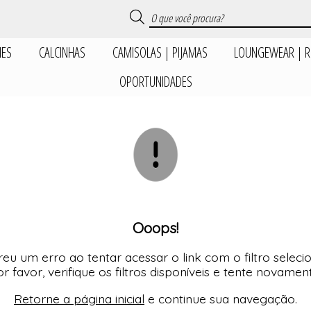
IES
CALCINHAS
CAMISOLAS | PIJAMAS
LOUNGEWEAR | 
OSIÇÕES
MAS
ROUPAS
OPORTUNIDADES
BE | LOOK
BE | LOOK
BE | LOOK
OT PANT
QUÍNI E TANGA
TÁVEL BÁSICO
| BÁSICOS
NDA COM BOJO
TODOS DE NOVIDADES E R
TODOS DE LOUNGEWEAR 
TODOS DE CAMISOLAS | 
TODOS DE MODA PR
TODOS DE CALCINH
TODOS DE LINGERI
TODOS DE FITNES
DA SEM BOJO
QUÍNI E TANGA
BE | LOOK
ISÍVEL
TODOS DE OPORTUNI
DO
O
TÁVEL BÁSICO
NDA COM BOJO
DA SEM BOJO
Ooops!
eu um erro ao tentar acessar o link com o filtro seleci
DA SEM BOJO
r favor, verifique os filtros disponíveis e tente novamen
Retorne a página inicial
e continue sua navegação.