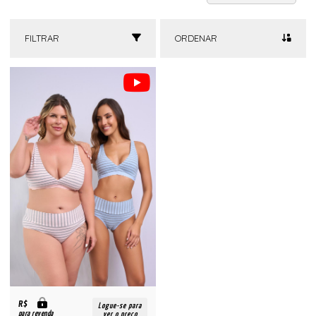
FILTRAR
ORDENAR
R$
Logue-se para
para revenda
ver o preço