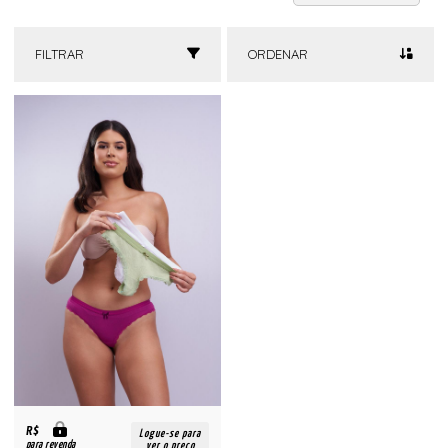
FILTRAR
ORDENAR
R$
Logue-se para
para revenda
ver o preço