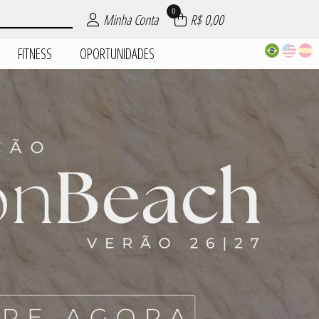
0
Minha Conta
R$ 0,00
FITNESS
OPORTUNIDADES
| ROUPAS
PIJAMAS
DADES
AIA
AS
ES
S