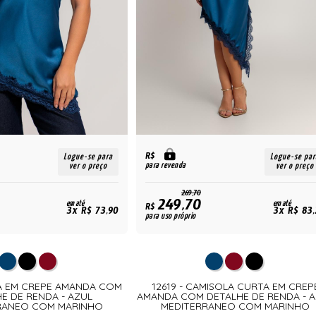
R$
Logue-se para
Logue-se par
para revenda
ver o preço
ver o preço
269,70
249,70
em até
em até
R$
3x R$ 73,90
3x R$ 83,
para uso próprio
SA EM CREPE AMANDA COM
12619 - CAMISOLA CURTA EM CREP
E DE RENDA - AZUL
AMANDA COM DETALHE DE RENDA - 
RANEO COM MARINHO
MEDITERRANEO COM MARINHO