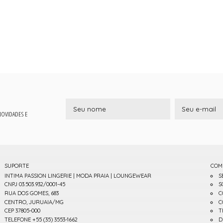
 NOVIDADES E
SUPORTE
COM
INTIMA PASSION LINGERIE | MODA PRAIA | LOUNGEWEAR
S
CNPJ 03.503.932/0001-45
S
RUA DOS GOMES, 683
C
CENTRO, JURUAIA/MG
C
CEP 37805-000
T
TELEFONE +55 (35) 3553-1662
D