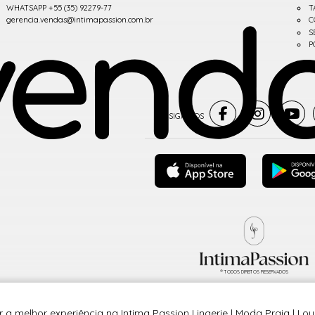
WHATSAPP +55 (35) 92279-77
T
gerencia.vendas@intimapassion.com.br
C
S
P
® TODOS DIREITOS RESERVADOS
 a melhor experiência na Intima Passion Lingerie | Moda Praia | Lo