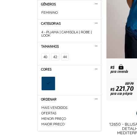
GÊNEROS
FEMININO
CATEGORIAS
4 - PIJAMA | CAMISOLA | ROBE |
LOOK
TAMANHOS
40
42
44
R$
CORES
para revenda
227,70
221,70
R$
para uso próprio
ORDENAR
MAIS VENDIDOS
OFERTAS
MENOR PREÇO
12650 - BLU
MAIOR PREÇO
DETALH
MEDITER