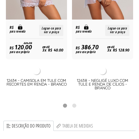
R$
R$
Logue-se para
Logue-se para
para revenda
para revenda
ver o preço
ver o preço
224,70
120,00
386,70
R$
em até
R$
em até
3x R$ 40,00
3x R$ 128,90
para uso próprio
para uso próprio
12634 - CAMISOLA EM TULE COM
12638 - NEGLIGÊ LUXO COM
RECORTES EM RENDA - BRANCO
TULE E RENDA DE CÍLIOS -
BRANCO
DESCRIÇÃO DO PRODUTO
TABELA DE MEDIDAS