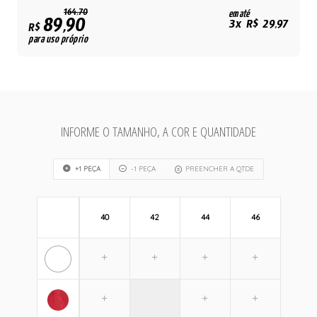
164,70
em até
89,90
3x R$ 29,97
R$
para uso próprio
INFORME O TAMANHO, A COR E QUANTIDADE
+1 PEÇA
-1 PEÇA
PREENCHER A QTDE
40
42
44
46