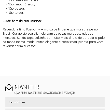
- Não deixar de molho;
- Não limpar à seco;
- Não passar;
- Não torcer;
Cuide bem da sua Passion!
Revenda Íntima Passion – A marca de lingerie que mais cresce no
Brasil! Conquiste sua clientela com as peças mais desejadas do
mercado. Sutiãs, tops, calcinhas e muito mais, direto de Juruaia, o polo
da moda íntima. Moda íntima elegante e sofisticada, pronta para você
revender com sucesso!
NEWSLETTER
SEJA A PRIMEIRA A SABER DE NOSSAS NOVIDADES E PROMOÇÕES!