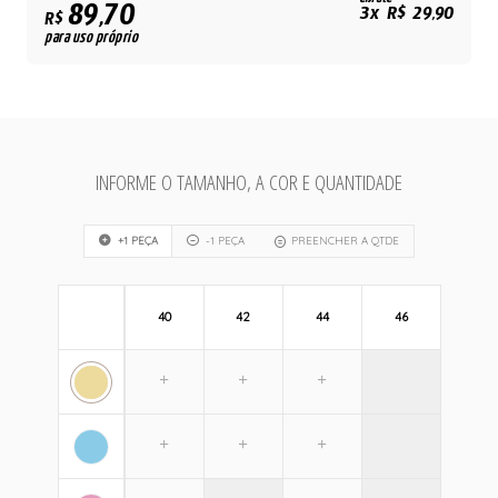
89,70
3x R$ 29,90
R$
para uso próprio
INFORME O TAMANHO, A COR E QUANTIDADE
+1 PEÇA
-1 PEÇA
PREENCHER A QTDE
40
42
44
46