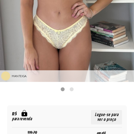
MANTEIGA.
R$
Logue-se para
para revenda
ver o preço
119,70
em até