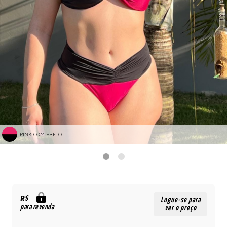
PINK COM PRETO..
R$
Logue-se para
para revenda
ver o preço