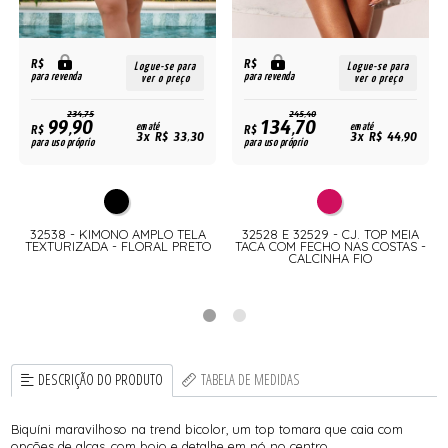
R$
R$
Logue-se para
Logue-se para
para revenda
para revenda
ver o preço
ver o preço
234,75
245,40
99,90
134,70
R$
em até
R$
em até
3x R$ 33,30
3x R$ 44,90
para uso próprio
para uso próprio
M
32538 - KIMONO AMPLO TELA
32528 E 32529 - CJ. TOP MEIA
TEXTURIZADA - FLORAL PRETO
TACA COM FECHO NAS COSTAS -
CALCINHA FIO
DESCRIÇÃO DO PRODUTO
TABELA DE MEDIDAS
Biquíni maravilhoso na trend bicolor, um top tomara que caia com
opções de alças, com bojo e detalhe em nó no centro.