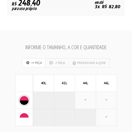
248,40
em até
R$
3x R$ 82,80
para uso próprio
INFORME O TAMANHO, A COR E QUANTIDADE
+1 PEÇA
-1 PEÇA
PREENCHER A QTDE
40L
42L
44L
46L