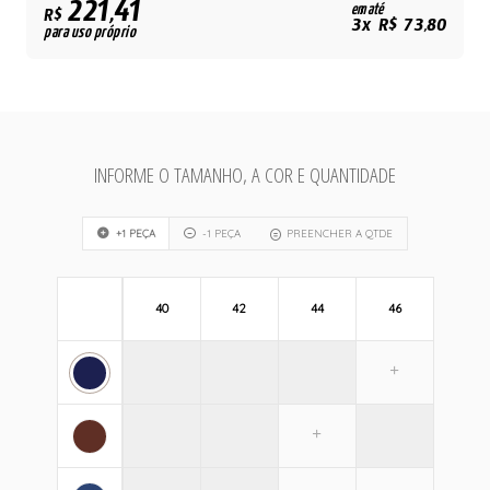
221,41
em até
R$
3x R$ 73,80
para uso próprio
INFORME O TAMANHO, A COR E QUANTIDADE
+1 PEÇA
-1 PEÇA
PREENCHER A QTDE
40
42
44
46