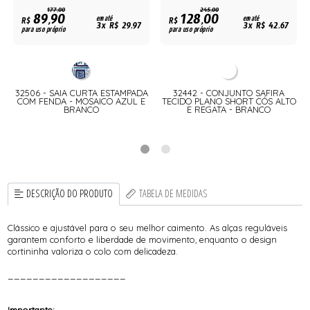
177,00
245,00
89,90
128,00
R$
em até
R$
em até
3x R$ 29,97
3x R$ 42,67
para uso próprio
para uso próprio
32506 - SAIA CURTA ESTAMPADA
32442 - CONJUNTO SAFIRA
COM FENDA - MOSAICO AZUL E
TECIDO PLANO SHORT CÓS ALTO
BRANCO
E REGATA - BRANCO
DESCRIÇÃO DO PRODUTO
TABELA DE MEDIDAS
Clássico e ajustável para o seu melhor caimento. As alças reguláveis
garantem conforto e liberdade de movimento, enquanto o design
cortininha valoriza o colo com delicadeza.
___________________
Importante: