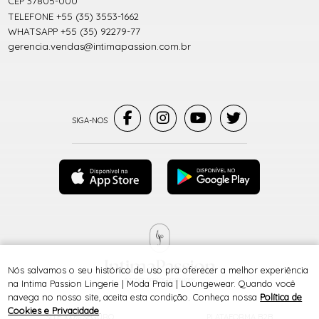
CEP 37805-000
TELEFONE +55 (35) 3553-1662
WHATSAPP +55 (35) 92279-77
gerencia.vendas@intimapassion.com.br
Nós salvamos o seu histórico de uso pra oferecer a melhor experiência
® TODOS DIREITOS RESERVADOS
na Intima Passion Lingerie | Moda Praia | Loungewear. Quando você
navega no nosso site, aceita esta condição. Conheça nossa
Política de
Cookies e Privacidade
.
SITE 100% SEGURO
PLATAFORMA B2B