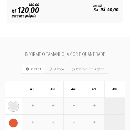
180,00
em até
120,00
3x R$ 40,00
R$
para uso próprio
INFORME O TAMANHO, A COR E QUANTIDADE
+1 PEÇA
-1 PEÇA
PREENCHER A QTDE
40L
42L
44L
46L
48L