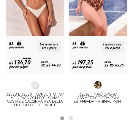
R$
R$
Logue-se para
Logue-se para
para revenda
para revenda
ver o preço
ver o preço
245,40
134,70
197,25
R$
em até
R$
em até
3x R$ 44,90
3x R$ 65,75
para uso próprio
para uso próprio
A
32528 E 32529 - CONJUNTO TOP
32562 - MAIÔ OMBRO
MEIA TACA COM FECHO NAS
ASSIMÉTRICO COM PALA
COSTAS E CALCINHA ASA DELTA
ESTAMPADA - ANIMAL PRINT
FIO DUPLO - OFF WHITE