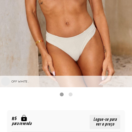
OFF WHITE .
R$
Logue-se para
para revenda
ver o preço