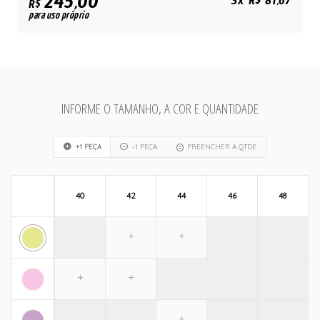
245,00
3x R$ 81,67
R$
para uso próprio
INFORME O TAMANHO, A COR E QUANTIDADE
+1 PEÇA
-1 PEÇA
PREENCHER A QTDE
40
42
44
46
48