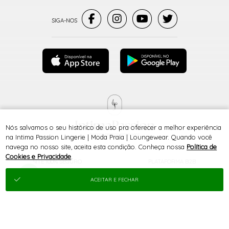
Nós salvamos o seu histórico de uso pra oferecer a melhor experiência
® TODOS DIREITOS RESERVADOS
na Intima Passion Lingerie | Moda Praia | Loungewear. Quando você
navega no nosso site, aceita esta condição. Conheça nossa
Política de
Cookies e Privacidade
.
SITE 100% SEGURO
PLATAFORMA B2B
ACEITAR E FECHAR