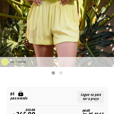
MAÇÃ VERDE.
R$
Logue-se para
para revenda
ver o preço
245,00
em até