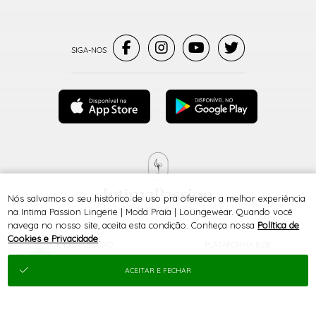
Nós salvamos o seu histórico de uso pra oferecer a melhor experiência
® TODOS DIREITOS RESERVADOS
na Intima Passion Lingerie | Moda Praia | Loungewear. Quando você
navega no nosso site, aceita esta condição. Conheça nossa
Política de
Cookies e Privacidade
.
SITE 100% SEGURO
PLATAFORMA B2B
ACEITAR E FECHAR