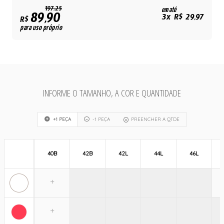
197,25
em até
89,90
3x R$ 29,97
R$
para uso próprio
INFORME O TAMANHO, A COR E QUANTIDADE
+1 PEÇA
-1 PEÇA
PREENCHER A QTDE
40B
42B
42L
44L
46L