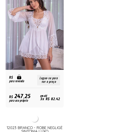
R$
Logue-se para
para revenda
ver o preço
247,25
R$
em até
3x R$ 82,42
para uso próprio
12023 BRANCO - ROBE NEGLIGÊ
SINTONIA LUXO