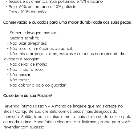
- Tecidos e aviamentos: 85% poliamida e 15% elastano
- Bojo: 60% poliuretano e 40% poliéster
- Forro: 100% algodão
Conservação e cuidados para uma maior durabilidade das suas peças:
- Somente lavagem manual;
- Secar à sombra;
- Não usar alvejantes;
- Não secar em máquinas ou ao sol;
- Não misturar peças claras, escuras e coloridas no momento da
lavagem e secagem;
- Não deixar de molho;
- Não limpar à seco;
- Não passar;
- Não torcer;
- Não dobrar o bojo ao guardar;
Cuide bem da sua Passion!
Revenda Íntima Passion – A marca de lingerie que mais cresce no
Brasil! Conquiste sua clientela com as peças mais desejadas do
mercado. Sutiãs, tops, calcinhas e muito mais, direto de Juruaia, o polo
da moda íntima. Moda íntima elegante e sofisticada, pronta para você
revender com sucesso!