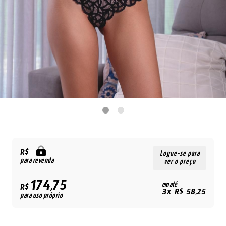
R$
Logue-se para
para revenda
ver o preço
174,75
em até
R$
3x R$ 58,25
para uso próprio