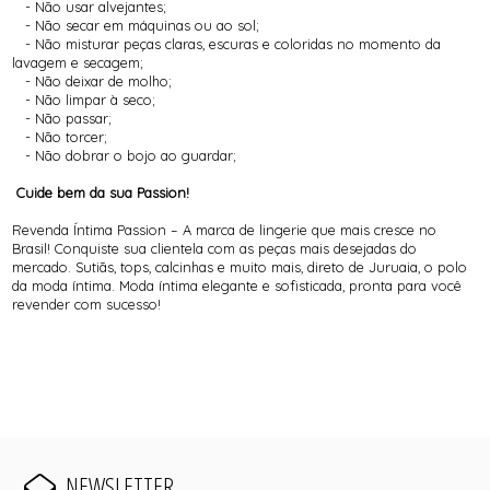
- Não usar alvejantes;
- Não secar em máquinas ou ao sol;
- Não misturar peças claras, escuras e coloridas no momento da
lavagem e secagem;
- Não deixar de molho;
- Não limpar à seco;
- Não passar;
- Não torcer;
- Não dobrar o bojo ao guardar;
Cuide bem da sua Passion!
Revenda Íntima Passion – A marca de lingerie que mais cresce no
Brasil! Conquiste sua clientela com as peças mais desejadas do
mercado. Sutiãs, tops, calcinhas e muito mais, direto de Juruaia, o polo
da moda íntima. Moda íntima elegante e sofisticada, pronta para você
revender com sucesso!
NEWSLETTER