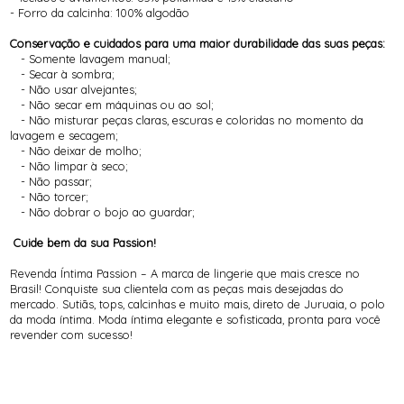
- Forro da calcinha: 100% algodão
Conservação e cuidados para uma maior durabilidade das suas peças:
- Somente lavagem manual;
- Secar à sombra;
- Não usar alvejantes;
- Não secar em máquinas ou ao sol;
- Não misturar peças claras, escuras e coloridas no momento da
lavagem e secagem;
- Não deixar de molho;
- Não limpar à seco;
- Não passar;
- Não torcer;
- Não dobrar o bojo ao guardar;
Cuide bem da sua Passion!
Revenda Íntima Passion – A marca de lingerie que mais cresce no
Brasil! Conquiste sua clientela com as peças mais desejadas do
mercado. Sutiãs, tops, calcinhas e muito mais, direto de Juruaia, o polo
da moda íntima. Moda íntima elegante e sofisticada, pronta para você
revender com sucesso!