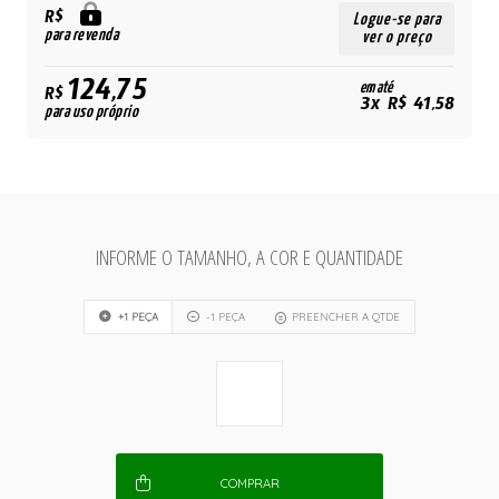
R$
Logue-se para
para revenda
ver o preço
124,75
em até
R$
3x R$ 41,58
para uso próprio
INFORME O TAMANHO, A COR E QUANTIDADE
+1 PEÇA
-1 PEÇA
PREENCHER A QTDE
COMPRAR