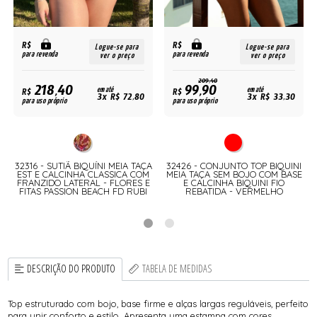
R$
R$
Logue-se para
Logue-se para
para revenda
para revenda
ver o preço
ver o preço
209,40
218,40
99,90
R$
em até
R$
em até
3x R$ 72,80
3x R$ 33,30
para uso próprio
para uso próprio
A
32316 - SUTIÃ BIQUÍNI MEIA TAÇA
32426 - CONJUNTO TOP BIQUINI
EST E CALCINHA CLASSICA COM
MEIA TAÇA SEM BOJO COM BASE
FRANZIDO LATERAL - FLORES E
E CALCINHA BIQUINI FIO
FITAS PASSION BEACH FD RUBI
REBATIDA - VERMELHO
DESCRIÇÃO DO PRODUTO
TABELA DE MEDIDAS
Top estruturado com bojo, base firme e alças largas reguláveis, perfeito
para unir conforto e estilo. Apresenta uma estampa com cores