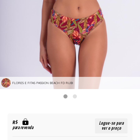
FLORES E FITAS PASSION BEACH FD RUBI
R$
Logue-se para
para revenda
ver o preço