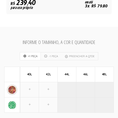
239,40
em até
R$
3x R$ 79,80
para uso próprio
INFORME O TAMANHO, A COR E QUANTIDADE
+1 PEÇA
-1 PEÇA
PREENCHER A QTDE
40L
42L
44L
46L
48L