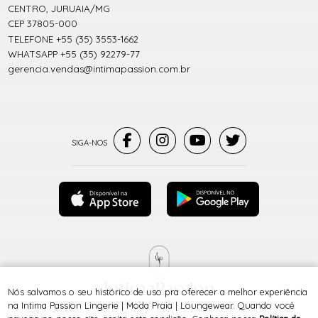
CENTRO, JURUAIA/MG
CEP 37805-000
TELEFONE +55 (35) 3553-1662
WHATSAPP +55 (35) 92279-77
gerencia.vendas@intimapassion.com.br
Nós salvamos o seu histórico de uso pra oferecer a melhor experiência
® TODOS DIREITOS RESERVADOS
na Intima Passion Lingerie | Moda Praia | Loungewear. Quando você