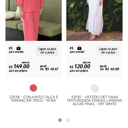
R$
R$
Logue-se para
Logue-se para
para revenda
para revenda
ver o preço
ver o preço
399,75
287,70
149,00
120,00
R$
em até
R$
em até
3x R$ 49,67
3x R$ 40,00
para uso próprio
para uso próprio
M
22538 - CONJUNTO CALÇA E
32535 - VESTIDO DET FAIXA
KIMONO EM TRICÔ - ROSA
TEXTURIZADA FENDAS LATERAIS
ALCAS FINAS - OFF WHITE