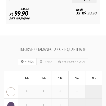
236,40
em até
99,90
3x R$ 33,30
R$
para uso próprio
INFORME O TAMANHO, A COR E QUANTIDADE
+1 PEÇA
-1 PEÇA
PREENCHER A QTDE
40L
42L
44L
46L
48L