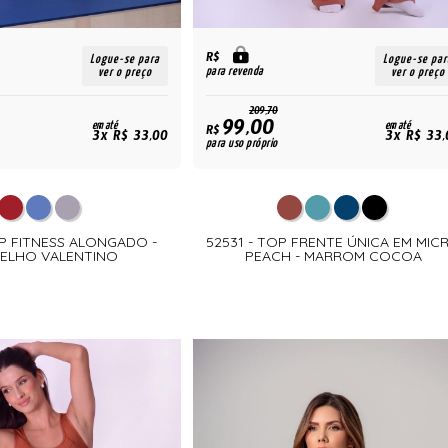
R$
Logue-se para
Logue-se par
para revenda
ver o preço
ver o preço
209,70
99,00
em até
em até
R$
3x R$ 33,00
3x R$ 33,
para uso próprio
OP FITNESS ALONGADO -
52531 - TOP FRENTE ÚNICA EM MIC
ELHO VALENTINO
PEACH - MARROM COCOA