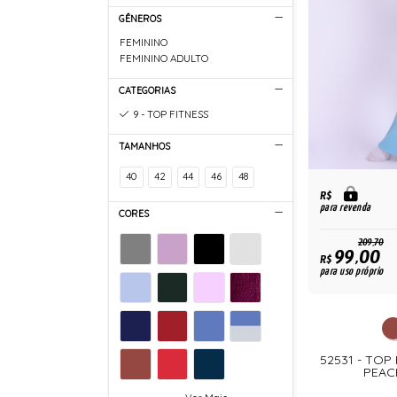
GÊNEROS
FEMININO
FEMININO ADULTO
CATEGORIAS
9 - TOP FITNESS
TAMANHOS
40
42
44
46
48
R$
para revenda
CORES
209,70
99,00
R$
para uso próprio
52531 - TOP
PEAC