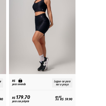
R$
a
Logue-se para
para revenda
ver o preço
179,70
em até
R$
90
3x R$ 59,90
para uso próprio