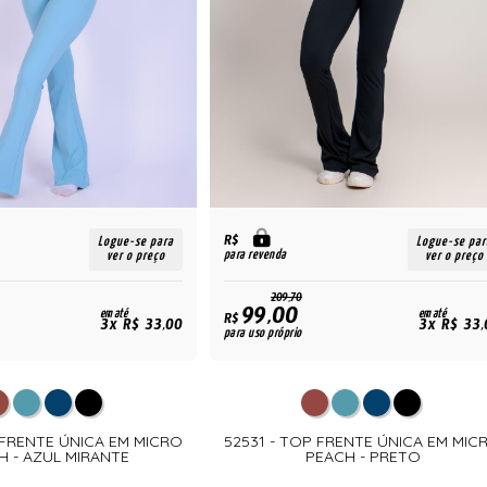
R$
Logue-se para
Logue-se par
para revenda
ver o preço
ver o preço
209,70
99,00
em até
em até
R$
3x R$ 33,00
3x R$ 33,
para uso próprio
 FRENTE ÚNICA EM MICRO
52531 - TOP FRENTE ÚNICA EM MIC
H - AZUL MIRANTE
PEACH - PRETO