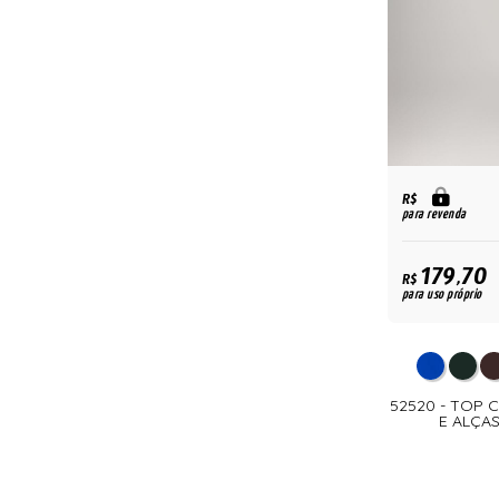
R$
para revenda
179,70
R$
para uso próprio
52520 - TOP
E ALÇA