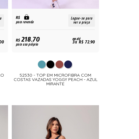
R$
a
Logue-se para
para revenda
ver o preço
218,70
em até
R$
00
3x R$ 72,90
para uso próprio
RO
52530 - TOP EM MICROFIBRA COM
COSTAS VAZADAS YOGGY PEACH - AZUL
MIRANTE