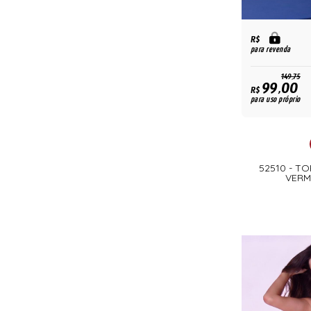
R$
para revenda
149,75
99,00
R$
para uso próprio
52510 - T
VERM