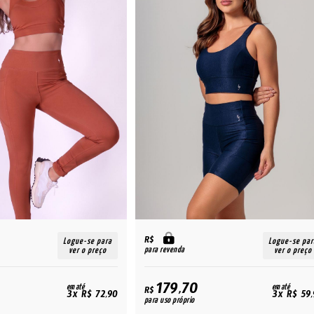
R$
Logue-se para
Logue-se par
para revenda
ver o preço
ver o preço
179,70
em até
em até
R$
3x R$ 72,90
3x R$ 59,
para uso próprio