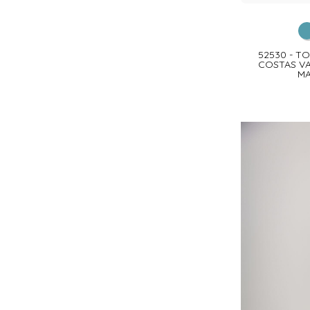
52530 - T
COSTAS VA
M