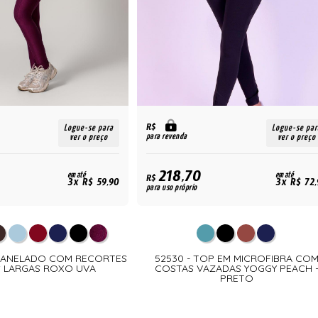
R$
Logue-se para
Logue-se par
para revenda
ver o preço
ver o preço
218,70
em até
em até
R$
3x R$ 59,90
3x R$ 72,
para uso próprio
 CANELADO COM RECORTES
52530 - TOP EM MICROFIBRA CO
S LARGAS ROXO UVA
COSTAS VAZADAS YOGGY PEACH 
PRETO