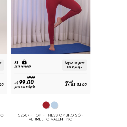
R$
a
Logue-se para
para revenda
ver o preço
179,70
99,00
em até
R$
00
3x R$ 33,00
para uso próprio
RO
52507 - TOP FITNESS OMBRO SÓ -
VERMELHO VALENTINO