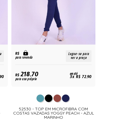
R$
a
Logue-se para
para revenda
ver o preço
218,70
em até
R$
90
3x R$ 72,90
para uso próprio
M
52530 - TOP EM MICROFIBRA COM
-
COSTAS VAZADAS YOGGY PEACH - AZUL
MARINHO