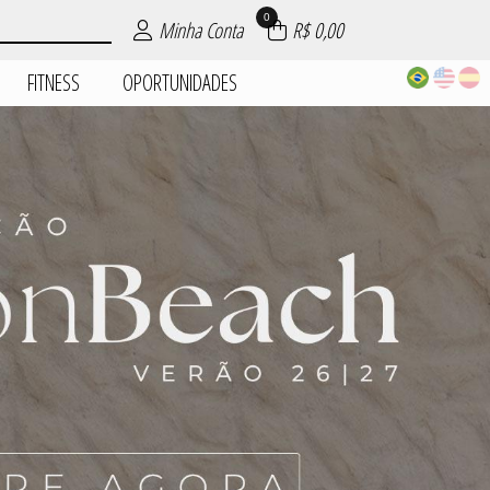
0
Minha Conta
R$ 0,00
FITNESS
OPORTUNIDADES
| ROUPAS
PIJAMAS
DADES
AIA
AS
ES
S