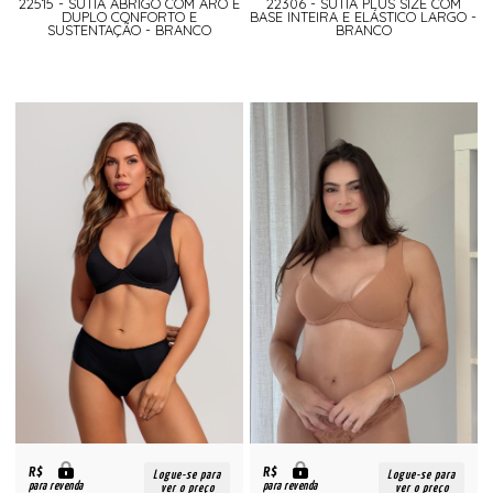
22515 - SUTIÃ ABRIGO COM ARO E
22306 - SUTIA PLUS SIZE COM
DUPLO CONFORTO E
BASE INTEIRA E ELÁSTICO LARGO -
SUSTENTAÇÃO - BRANCO
BRANCO
R$
R$
Logue-se para
Logue-se para
para revenda
para revenda
ver o preço
ver o preço