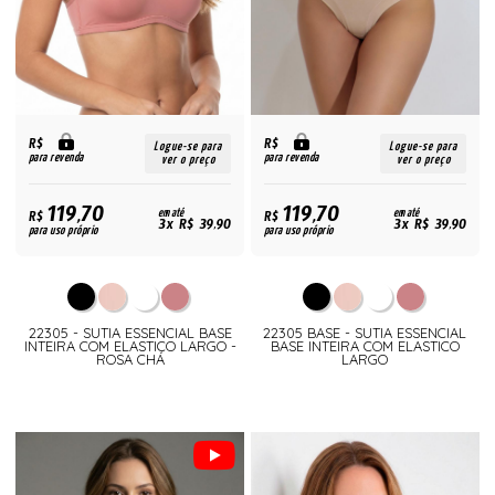
R$
R$
Logue-se para
Logue-se para
para revenda
para revenda
ver o preço
ver o preço
119,70
119,70
R$
em até
R$
em até
3x R$ 39,90
3x R$ 39,90
para uso próprio
para uso próprio
22305 - SUTIA ESSENCIAL BASE
22305 BASE - SUTIA ESSENCIAL
INTEIRA COM ELASTICO LARGO -
BASE INTEIRA COM ELASTICO
ROSA CHÁ
LARGO