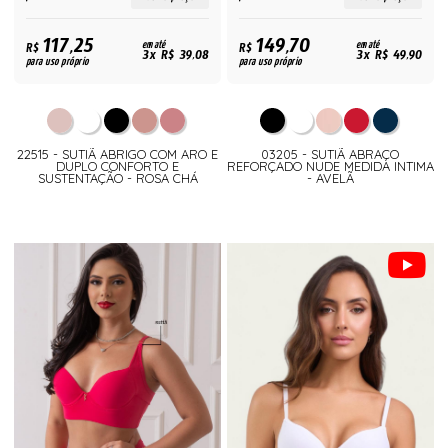
117,25
149,70
R$
em até
R$
em até
3x R$ 39,08
3x R$ 49,90
para uso próprio
para uso próprio
22515 - SUTIÃ ABRIGO COM ARO E
03205 - SUTIÃ ABRAÇO
DUPLO CONFORTO E
REFORÇADO NUDE MEDIDA INTIMA
SUSTENTAÇÃO - ROSA CHÁ
- AVELÃ