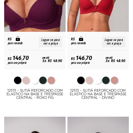
R$
R$
Logue-se para
Logue-se para
para revenda
para revenda
ver o preço
ver o preço
146,70
146,70
R$
em até
R$
em até
3x R$ 48,90
3x R$ 48,90
para uso próprio
para uso próprio
12513 - SUTIÃ REFORCADO COM
12513 - SUTIÃ REFORCADO COM
ELASTICO NA BASE E TRESPASSE
ELASTICO NA BASE E TRESPASSE
CENTRAL - ROXO FIG
CENTRAL - DIVINO