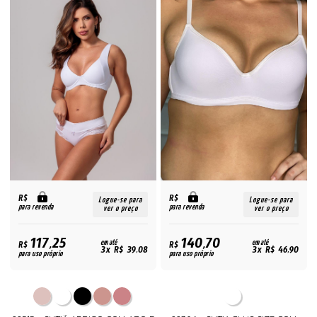
R$
R$
Logue-se para
Logue-se para
para revenda
para revenda
ver o preço
ver o preço
117,25
140,70
R$
em até
R$
em até
3x R$ 39,08
3x R$ 46,90
para uso próprio
para uso próprio