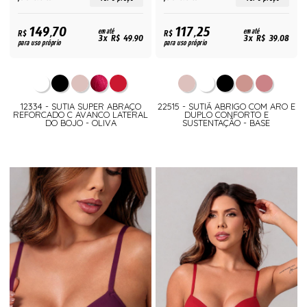
149,70
117,25
R$
em até
R$
em até
3x R$ 49,90
3x R$ 39,08
para uso próprio
para uso próprio
12334 - SUTIA SUPER ABRAÇO
22515 - SUTIÃ ABRIGO COM ARO E
REFORCADO C AVANCO LATERAL
DUPLO CONFORTO E
DO BOJO - OLIVA
SUSTENTAÇÃO - BASE