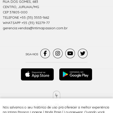
RUA DOS GOMES, 683
CENTRO, JURUAIA/MG
CEP 37805-000
TELEFONE +55 (35) 3553-1662
WHATSAPP +55 (35) 92279-77
gerencia.vendas@intimapassion.com.br
Nós salvamos o seu histórico de uso pra oferecer a melhor experiência
® TODOS DIREITOS RESERVADOS
na Intima Passion Lingerie | Moda Praia | Loungewear. Quando você