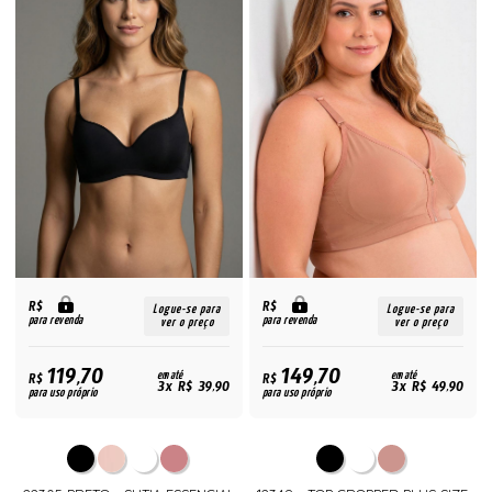
R$
R$
Logue-se para
Logue-se para
para revenda
para revenda
ver o preço
ver o preço
119,70
149,70
R$
em até
R$
em até
3x R$ 39,90
3x R$ 49,90
para uso próprio
para uso próprio