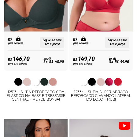
R$
R$
Logue-se para
Logue-se para
para revenda
para revenda
ver o preço
ver o preço
146,70
149,70
R$
em até
R$
em até
3x R$ 48,90
3x R$ 49,90
para uso próprio
para uso próprio
12513 - SUTIÃ REFORCADO COM
12334 - SUTIA SUPER ABRAÇO
ELASTICO NA BASE E TRESPASSE
REFORCADO C AVANCO LATERAL
CENTRAL - VERDE BONSAI
DO BOJO - RUBI