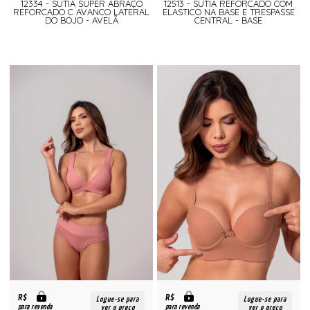
12334 - SUTIA SUPER ABRAÇO
12513 - SUTIÃ REFORCADO COM
REFORCADO C AVANCO LATERAL
ELASTICO NA BASE E TRESPASSE
DO BOJO - AVELÃ
CENTRAL - BASE
R$
R$
Logue-se para
Logue-se para
para revenda
para revenda
ver o preço
ver o preço