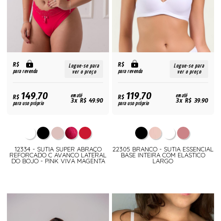
R$
R$
Logue-se para
Logue-se para
para revenda
para revenda
ver o preço
ver o preço
149,70
119,70
R$
em até
R$
em até
3x R$ 49,90
3x R$ 39,90
para uso próprio
para uso próprio
12334 - SUTIA SUPER ABRAÇO
22305 BRANCO - SUTIA ESSENCIAL
REFORCADO C AVANCO LATERAL
BASE INTEIRA COM ELASTICO
DO BOJO - PINK VIVA MAGENTA
LARGO