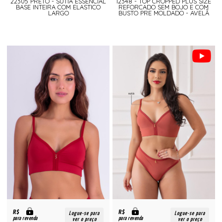
22305 PRETO - SUTIA ESSENCIAL
12348 - TOP CROPPED PLUS SIZE
BASE INTEIRA COM ELASTICO
REFORCADO SEM BOJO E COM
LARGO
BUSTO PRE MOLDADO - AVELÃ
R$
R$
Logue-se para
Logue-se para
para revenda
para revenda
ver o preço
ver o preço