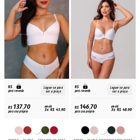
R$
R$
Logue-se para
Logue-se para
para revenda
para revenda
ver o preço
ver o preço
137,70
146,70
R$
em até
R$
em até
3x R$ 45,90
3x R$ 48,90
para uso próprio
para uso próprio