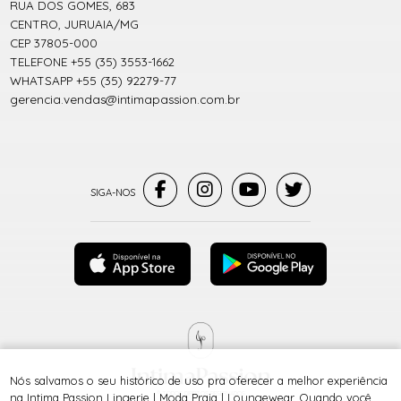
RUA DOS GOMES, 683
CENTRO, JURUAIA/MG
CEP 37805-000
TELEFONE +55 (35) 3553-1662
WHATSAPP +55 (35) 92279-77
gerencia.vendas@intimapassion.com.br
Nós salvamos o seu histórico de uso pra oferecer a melhor experiência
® TODOS DIREITOS RESERVADOS
na Intima Passion Lingerie | Moda Praia | Loungewear. Quando você