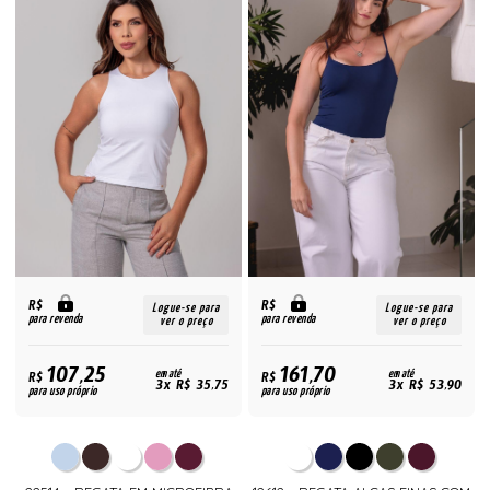
R$
R$
Logue-se para
Logue-se para
para revenda
para revenda
ver o preço
ver o preço
107,25
161,70
R$
em até
R$
em até
3x R$ 35,75
3x R$ 53,90
para uso próprio
para uso próprio