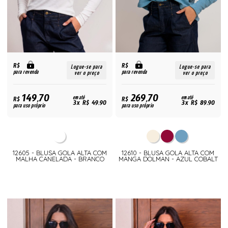
R$
R$
Logue-se para
Logue-se para
para revenda
para revenda
ver o preço
ver o preço
149,70
269,70
R$
em até
R$
em até
3x R$ 49,90
3x R$ 89,90
para uso próprio
para uso próprio
12605 - BLUSA GOLA ALTA COM
12610 - BLUSA GOLA ALTA COM
MALHA CANELADA - BRANCO
MANGA DOLMAN - AZUL COBALT