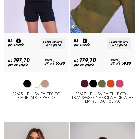
R$
R$
Logue-se para
Logue-se para
para revenda
para revenda
ver o preço
ver o preço
197,70
179,70
R$
em até
R$
em até
3x R$ 65,90
3x R$ 59,90
para uso próprio
para uso próprio
12625 - BLUSA EM TECIDO
12627 - BLUSA EM TULE COM
CANELADO - PRETO
TRANSPASSE NA GOLA E DETALHE
EM RENDA - OLIVA