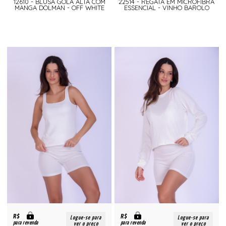
12610 - BLUSA GOLA ALTA COM
22514 - REGATA EM MICROFIBRA
MANGA DOLMAN - OFF WHITE
ESSENCIAL - VINHO BAROLO
R$
R$
Logue-se para
Logue-se para
para revenda
para revenda
ver o preço
ver o preço