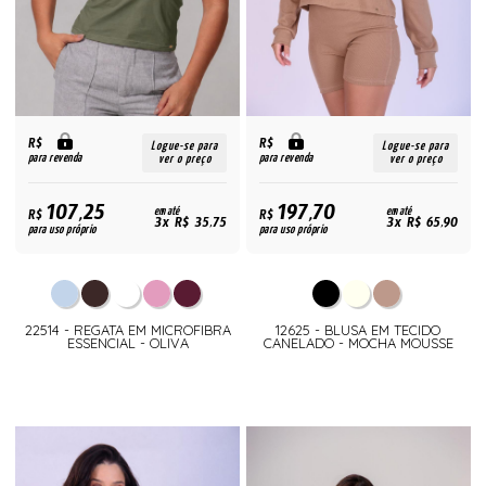
R$
R$
Logue-se para
Logue-se para
para revenda
para revenda
ver o preço
ver o preço
107,25
197,70
R$
em até
R$
em até
3x R$ 35,75
3x R$ 65,90
para uso próprio
para uso próprio
22514 - REGATA EM MICROFIBRA
12625 - BLUSA EM TECIDO
ESSENCIAL - OLIVA
CANELADO - MOCHA MOUSSE