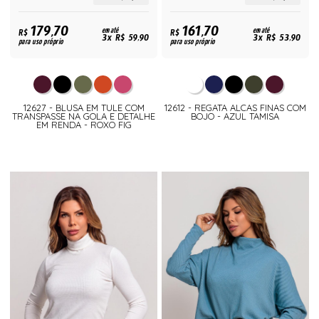
179,70
161,70
R$
em até
R$
em até
3x R$ 59,90
3x R$ 53,90
para uso próprio
para uso próprio
12627 - BLUSA EM TULE COM
12612 - REGATA ALCAS FINAS COM
TRANSPASSE NA GOLA E DETALHE
BOJO - AZUL TAMISA
EM RENDA - ROXO FIG