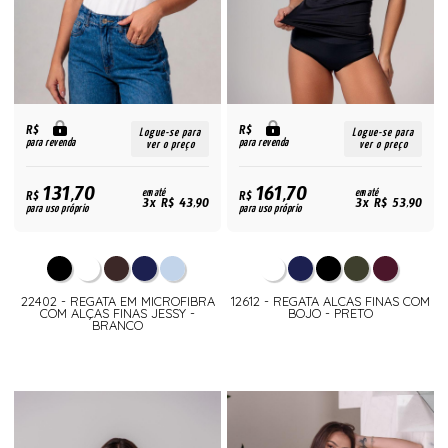
R$
R$
Logue-se para
Logue-se para
para revenda
para revenda
ver o preço
ver o preço
131,70
161,70
R$
em até
R$
em até
3x R$ 43,90
3x R$ 53,90
para uso próprio
para uso próprio
22402 - REGATA EM MICROFIBRA
12612 - REGATA ALCAS FINAS COM
COM ALÇAS FINAS JESSY -
BOJO - PRETO
BRANCO