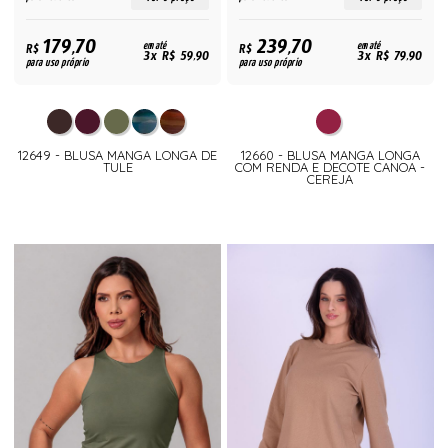
179,70
239,70
R$
em até
R$
em até
3x R$ 59,90
3x R$ 79,90
para uso próprio
para uso próprio
12649 - BLUSA MANGA LONGA DE
12660 - BLUSA MANGA LONGA
TULE
COM RENDA E DECOTE CANOA -
CEREJA