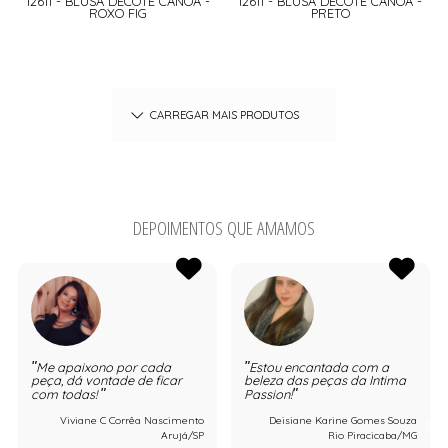
12611 - BLUSA DECOTE CANOA -
12611 - BLUSA DECOTE CANOA -
ROXO FIG
PRETO
CARREGAR MAIS PRODUTOS
DEPOIMENTOS QUE AMAMOS
Me apaixono por cada
Estou encantada com a
peça, dá vontade de ficar
beleza das peças da Intima
com todas!
Passion!
Viviane C Corrêa Nascimento
Deisiane Karine Gomes Souza
Arujá/SP
Rio Piracicaba/MG