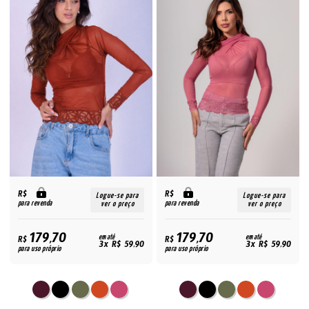
R$
R$
Logue-se para
Logue-se para
para revenda
para revenda
ver o preço
ver o preço
179,70
179,70
R$
em até
R$
em até
3x R$ 59,90
3x R$ 59,90
para uso próprio
para uso próprio