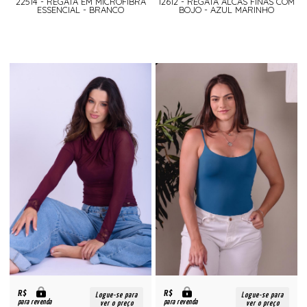
22514 - REGATA EM MICROFIBRA
12612 - REGATA ALCAS FINAS COM
ESSENCIAL - BRANCO
BOJO - AZUL MARINHO
R$
R$
Logue-se para
Logue-se para
para revenda
para revenda
ver o preço
ver o preço