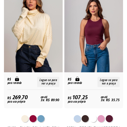
R$
R$
Logue-se para
Logue-se para
para revenda
para revenda
ver o preço
ver o preço
269,70
107,25
R$
em até
R$
em até
3x R$ 89,90
3x R$ 35,75
para uso próprio
para uso próprio