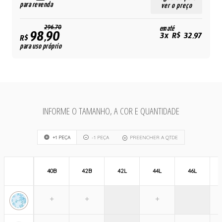
para revenda
ver o preço
296,70
em até
98,90
3x R$ 32,97
R$
para uso próprio
INFORME O TAMANHO, A COR E QUANTIDADE
+1 PEÇA
-1 PEÇA
PREENCHER A QTDE
40B
42B
42L
44L
46L