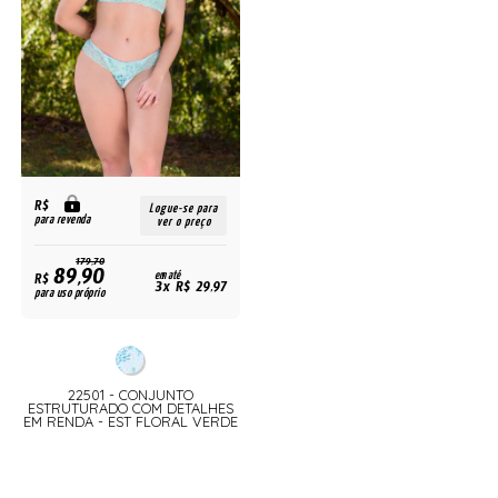
R$
Logue-se para
para revenda
ver o preço
179,70
89,90
R$
em até
3x R$ 29,97
para uso próprio
22501 - CONJUNTO
ESTRUTURADO COM DETALHES
EM RENDA - EST FLORAL VERDE