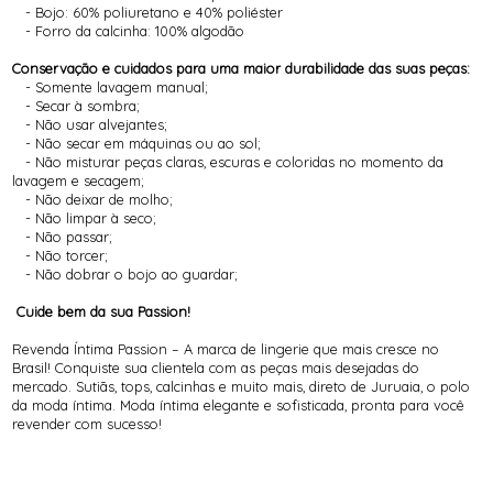
- Bojo: 60% poliuretano e 40% poliéster
- Forro da calcinha: 100% algodão
Conservação e cuidados para uma maior durabilidade das suas peças:
- Somente lavagem manual;
- Secar à sombra;
- Não usar alvejantes;
- Não secar em máquinas ou ao sol;
- Não misturar peças claras, escuras e coloridas no momento da
lavagem e secagem;
- Não deixar de molho;
- Não limpar à seco;
- Não passar;
- Não torcer;
- Não dobrar o bojo ao guardar;
Cuide bem da sua Passion!
Revenda Íntima Passion – A marca de lingerie que mais cresce no
Brasil! Conquiste sua clientela com as peças mais desejadas do
mercado. Sutiãs, tops, calcinhas e muito mais, direto de Juruaia, o polo
da moda íntima. Moda íntima elegante e sofisticada, pronta para você
revender com sucesso!