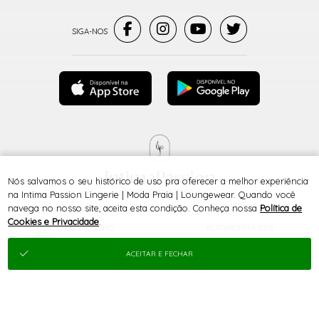
Nós salvamos o seu histórico de uso pra oferecer a melhor experiência
® TODOS DIREITOS RESERVADOS
na Intima Passion Lingerie | Moda Praia | Loungewear. Quando você
navega no nosso site, aceita esta condição. Conheça nossa
Política de
Cookies e Privacidade
.
SITE 100% SEGURO
PLATAFORMA B2B
ACEITAR E FECHAR