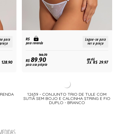
R$
se para
Logue-se para
para revenda
 preço
ver o preço
164,70
89,90
em até
R$
 128,90
3x R$ 29,97
para uso próprio
E RENDA
12639 - CONJUNTO TRIO DE TULE COM
SUTIÃ SEM BOJO E CALCINHA STRING E FIO
DUPLO - BRANCO
 MEDIDAS