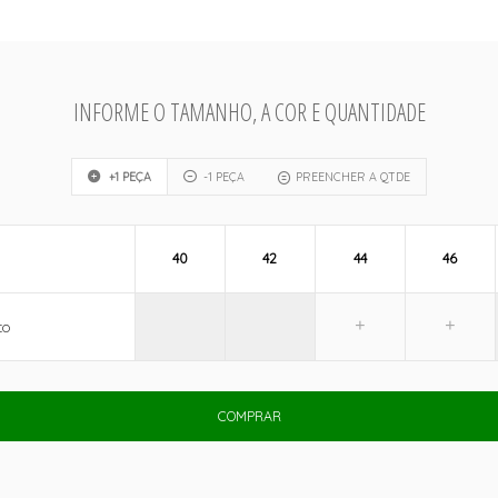
INFORME O TAMANHO, A COR E QUANTIDADE
+1 PEÇA
-1 PEÇA
PREENCHER A QTDE
40
42
44
46
CO
COMPRAR