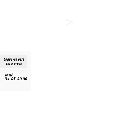
Logue-se para
ver o preço
em até
3x R$ 40,00