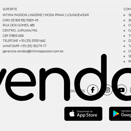
SUPORTE
COM
INTIMA PASSION LINGERIE | MODA PRAIA | LOUNGEWEAR
S
CNPJ 03.503.932/0001-45
S
RUA DOS GOMES, 683
C
CENTRO, JURUAIA/MG
C
CEP 37805-000
T
TELEFONE +55 (35) 3553-1662
D
WHATSAPP +55 (35) 92279-77
T
gerencia.vendas@intimapassion.com.br
C
S
P