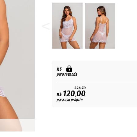
R$
para revenda
224,70
120,00
R$
para uso próprio