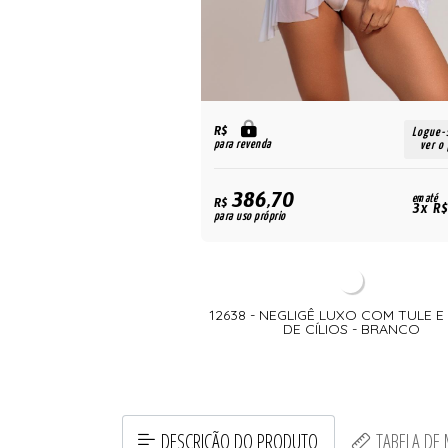
R$
Logue-
para revenda
ver o
386,70
em até
R$
3x R$
para uso próprio
12638 - NEGLIGÊ LUXO COM TULE 
DE CÍLIOS - BRANCO
DESCRIÇÃO DO PRODUTO
TABELA DE