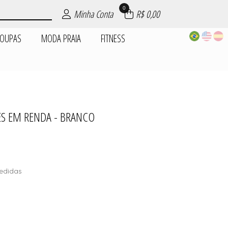
0
Minha Conta
R$ 0,00
ROUPAS
MODA PRAIA
FITNESS
EPOSIÇÕES
| ROUPAS
PIJAMAS
AIA
AS
ES
S
S EM RENDA - BRANCO
DADES
edidas