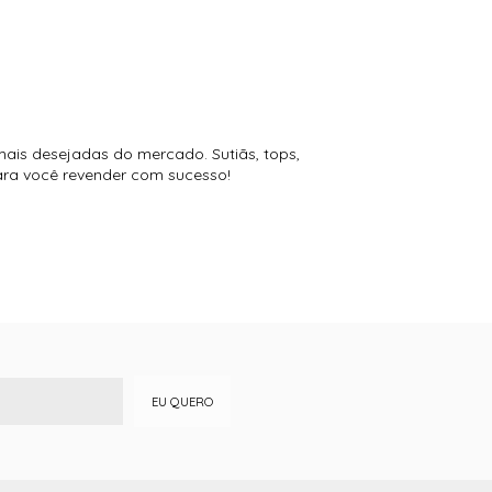
mais desejadas do mercado. Sutiãs, tops,
para você revender com sucesso!
EU QUERO