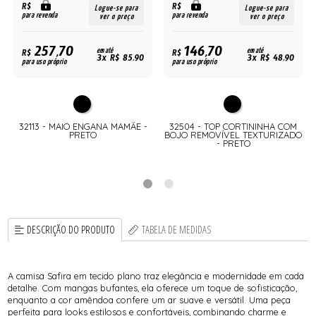
R$
R$
Logue-se para
Logue-se para
para revenda
para revenda
ver o preço
ver o preço
257,70
146,70
R$
em até
R$
em até
3x R$ 85,90
3x R$ 48,90
para uso próprio
para uso próprio
32113 - MAIÔ ENGANA MAMÃE -
32504 - TOP CORTININHA COM
PRETO
BOJO REMOVÍVEL TEXTURIZADO
- PRETO
DESCRIÇÃO DO PRODUTO
TABELA DE MEDIDAS
A camisa Safira em tecido plano traz elegância e modernidade em cada
detalhe. Com mangas bufantes, ela oferece um toque de sofisticação,
enquanto a cor amêndoa confere um ar suave e versátil. Uma peça
perfeita para looks estilosos e confortáveis, combinando charme e