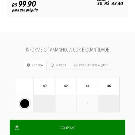
99,90
3x R$ 33,30
R$
para uso próprio
INFORME O TAMANHO, A COR E QUANTIDADE
+1 PEÇA
-1 PEÇA
PREENCHER A QTDE
40
42
44
46
COMPRAR