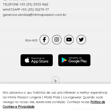
TELEFONE +55 (35) 3553-1662
WHATSAPP +55 (35) 92279-77
gerencia.vendas@intimapassion.com.br
Nós salvamos o seu histórico de uso pra oferecer a melhor experiência
® TODOS DIREITOS RESERVADOS
na Intima Passion Lingerie | Moda Praia | Loungewear. Quando você
navega no nosso site, aceita esta condição. Conheça nossa
Política de
Cookies e Privacidade
.
SITE 100% SEGURO
PLATAFORMA B2B