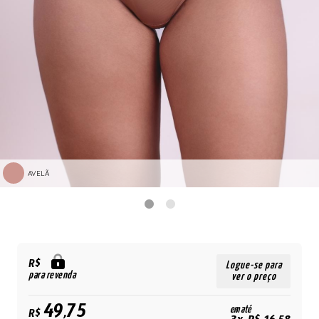
AVELÃ
R$
Logue-se para
para revenda
ver o preço
49,75
em até
R$