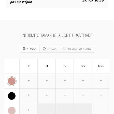
3x R$ 16,58
para uso próprio
INFORME O TAMANHO, A COR E QUANTIDADE
+1 PEÇA
-1 PEÇA
PREENCHER A QTDE
P
M
G
GG
EGG