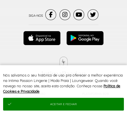
Nós salvamos o seu histórico de uso pra oferecer a melhor experiência
® TODOS DIREITOS RESERVADOS
na Intima Passion Lingerie | Moda Praia | Loungewear. Quando você
navega no nosso site, aceita esta condição. Conheça nossa
Política de
Cookies e Privacidade
.
SITE 100% SEGURO
PLATAFORMA B2B
ACEITAR E FECHAR