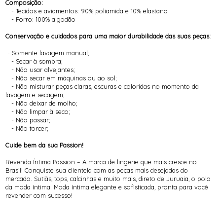
Composição:
- Tecidos e aviamentos: 90% poliamida e 10% elastano
- Forro: 100% algodão
Conservação e cuidados para uma maior durabilidade das suas peças:
- Somente lavagem manual;
- Secar à sombra;
- Não usar alvejantes;
- Não secar em máquinas ou ao sol;
- Não misturar peças claras, escuras e coloridas no momento da
lavagem e secagem;
- Não deixar de molho;
- Não limpar à seco;
- Não passar;
- Não torcer;
Cuide bem da sua Passion!
Revenda Íntima Passion – A marca de lingerie que mais cresce no
Brasil! Conquiste sua clientela com as peças mais desejadas do
mercado. Sutiãs, tops, calcinhas e muito mais, direto de Juruaia, o polo
da moda íntima. Moda íntima elegante e sofisticada, pronta para você
revender com sucesso!