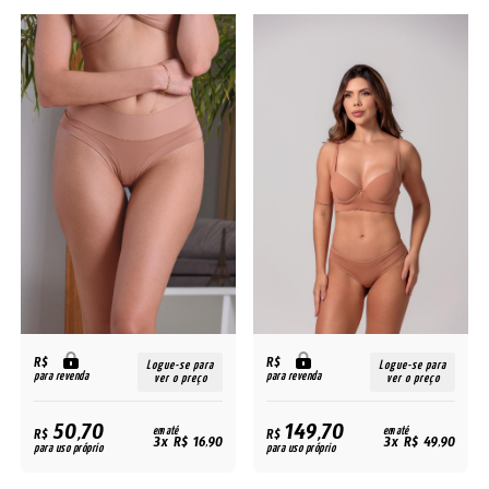
R$
R$
Logue-se para
Logue-se para
para revenda
para revenda
ver o preço
ver o preço
50,70
149,70
R$
em até
R$
em até
3x R$ 16,90
3x R$ 49,90
para uso próprio
para uso próprio