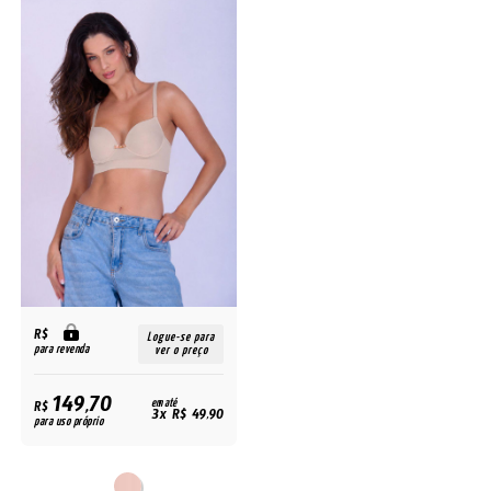
R$
Logue-se para
para revenda
ver o preço
149,70
R$
em até
3x R$ 49,90
para uso próprio