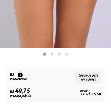
R$
Logue-se para
para revenda
ver o preço
49,75
em até
R$
3x R$ 16,58
para uso próprio