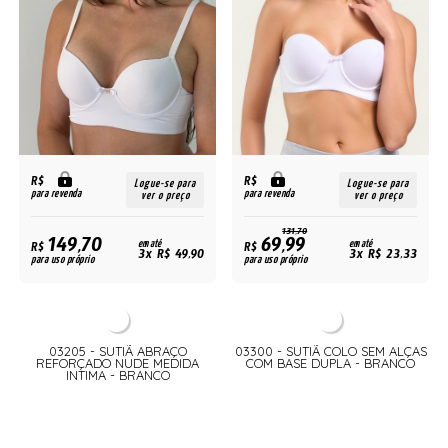
R$
R$
Logue-se para
Logue-se para
para revenda
para revenda
ver o preço
ver o preço
131,70
149,70
69,99
R$
em até
R$
em até
3x R$ 49,90
3x R$ 23,33
para uso próprio
para uso próprio
03205 - SUTIÃ ABRAÇO
03300 - SUTIÃ COLO SEM ALÇAS
REFORÇADO NUDE MEDIDA
COM BASE DUPLA - BRANCO
INTIMA - BRANCO