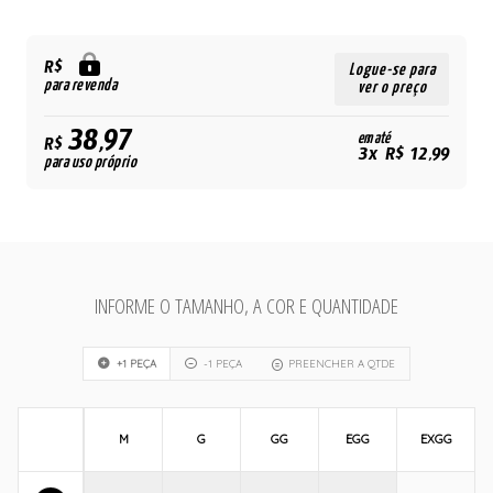
R$
Logue-se para
para revenda
ver o preço
38,97
em até
R$
3x R$ 12,99
para uso próprio
INFORME O TAMANHO, A COR E QUANTIDADE
+1 PEÇA
-1 PEÇA
PREENCHER A QTDE
M
G
GG
EGG
EXGG