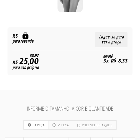
R$
Logue-se para
para revenda
ver o preço
38,97
em até
25,00
3x R$ 8,33
R$
para uso próprio
INFORME O TAMANHO, A COR E QUANTIDADE
+1 PEÇA
-1 PEÇA
PREENCHER A QTDE