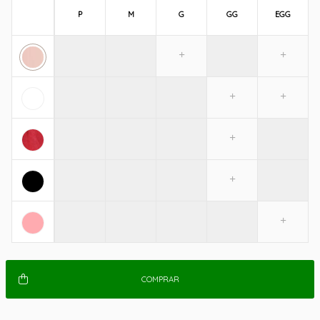
P
M
G
GG
EGG
COMPRAR