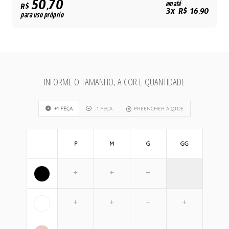
50,70
em até
R$
3x R$ 16,90
para uso próprio
INFORME O TAMANHO, A COR E QUANTIDADE
+1 PEÇA
-1 PEÇA
PREENCHER A QTDE
P
M
G
GG