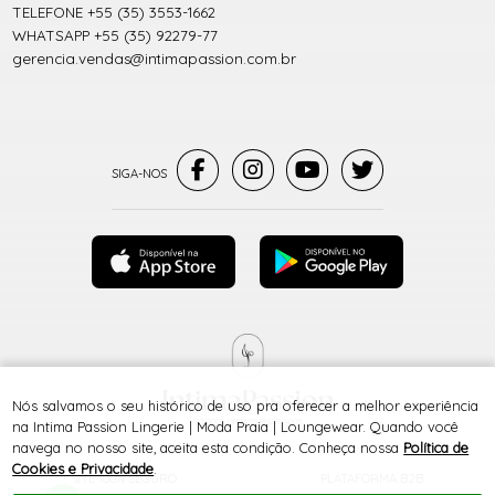
TELEFONE +55 (35) 3553-1662
WHATSAPP +55 (35) 92279-77
gerencia.vendas@intimapassion.com.br
Nós salvamos o seu histórico de uso pra oferecer a melhor experiência
® TODOS DIREITOS RESERVADOS
na Intima Passion Lingerie | Moda Praia | Loungewear. Quando você
navega no nosso site, aceita esta condição. Conheça nossa
Política de
Cookies e Privacidade
.
SITE 100% SEGURO
PLATAFORMA B2B