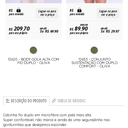
R$
R$
Logue-se para
Logue-se para
para revenda
para revenda
ver o preço
ver o preço
203,70
209,70
89,90
R$
em até
R$
em até
3x R$ 69,90
3x R$ 29,97
para uso próprio
para uso próprio
12620 - BODY GOLA ALTA COM
12653 - CONJUNTO
FIO DUPLO - OLIVA
SUSTENTAÇÃO COM DUPLO
COMFORT - OLIVA
DESCRIÇÃO DO PRODUTO
TABELA DE MEDIDAS
Calcinha fio duplo em microfibra com pala mais alta.
Super confortável, não marca e ainda da uma seguradinha nas
gordurinhas que desejamos esconder.