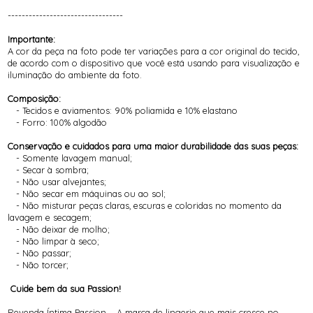
---------------------------------
Importante:
A cor da peça na foto pode ter variações para a cor original do tecido,
de acordo com o dispositivo que você está usando para visualização e
iluminação do ambiente da foto.
Composição:
- Tecidos e aviamentos: 90% poliamida e 10% elastano
- Forro: 100% algodão
Conservação e cuidados para uma maior durabilidade das suas peças:
- Somente lavagem manual;
- Secar à sombra;
- Não usar alvejantes;
- Não secar em máquinas ou ao sol;
- Não misturar peças claras, escuras e coloridas no momento da
lavagem e secagem;
- Não deixar de molho;
- Não limpar à seco;
- Não passar;
- Não torcer;
Cuide bem da sua Passion!
Revenda Íntima Passion – A marca de lingerie que mais cresce no