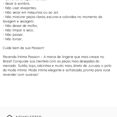
- Secar à sombra;
- Não usar alvejantes;
- Não secar em máquinas ou ao sol;
- Não misturar peças claras, escuras e coloridas no momento da
lavagem e secagem;
- Não deixar de molho;
- Não limpar à seco;
- Não passar;
- Não torcer;
Cuide bem da sua Passion!
Revenda Íntima Passion – A marca de lingerie que mais cresce no
Brasil! Conquiste sua clientela com as peças mais desejadas do
mercado. Sutiãs, tops, calcinhas e muito mais, direto de Juruaia, o polo
da moda íntima. Moda íntima elegante e sofisticada, pronta para você
revender com sucesso!