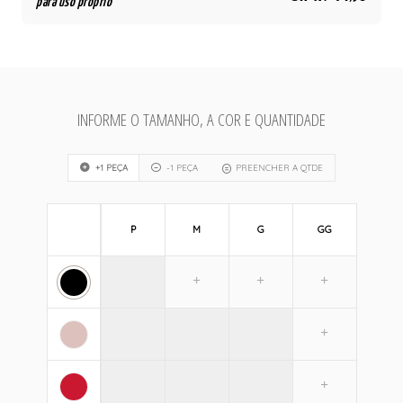
para uso próprio
INFORME O TAMANHO, A COR E QUANTIDADE
+1 PEÇA
-1 PEÇA
PREENCHER A QTDE
P
M
G
GG