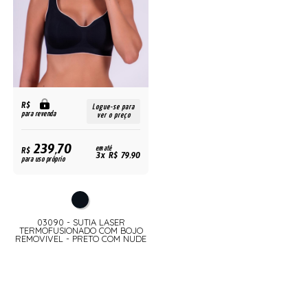
R$
Logue-se para
para revenda
ver o preço
239,70
R$
em até
3x R$ 79,90
para uso próprio
03090 - SUTIA LASER
TERMOFUSIONADO COM BOJO
REMOVIVEL - PRETO COM NUDE