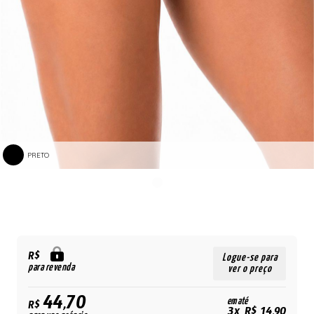
PRETO
R$
Logue-se para
para revenda
ver o preço
44,70
em até
R$
3x R$ 14,90